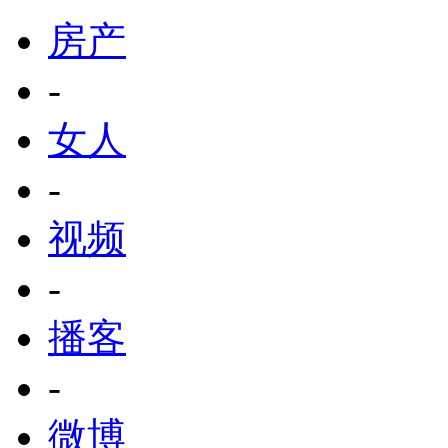
房产
-
女人
-
视频
-
播客
-
微博