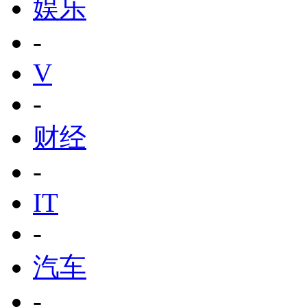
娱乐
-
V
-
财经
-
IT
-
汽车
-