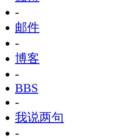
-
邮件
-
博客
-
BBS
-
我说两句
-