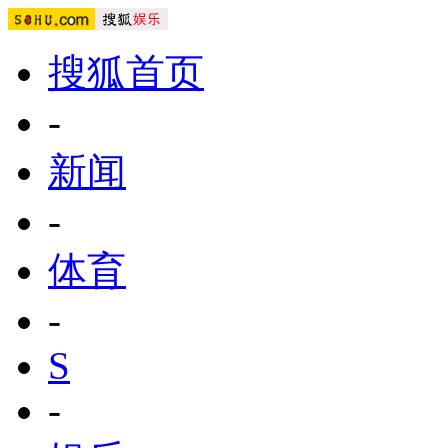
搜狐首页
-
新闻
-
体育
-
S
-