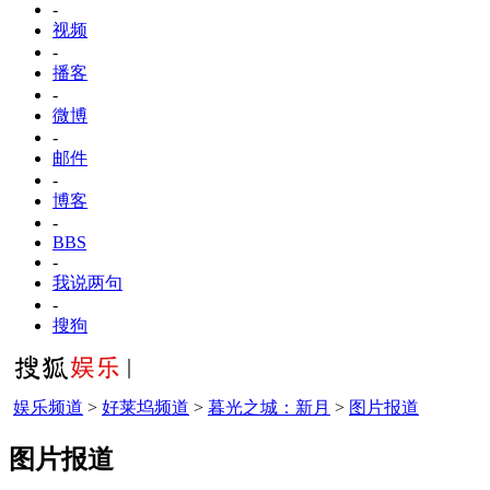
-
视频
-
播客
-
微博
-
邮件
-
博客
-
BBS
-
我说两句
-
搜狗
娱乐频道
>
好莱坞频道
>
暮光之城：新月
>
图片报道
图片报道