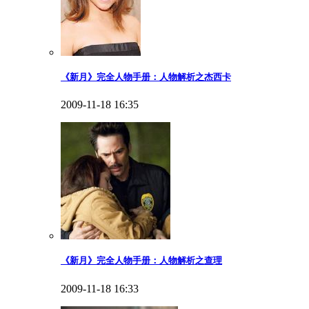
《新月》完全人物手册：人物解析之杰西卡
2009-11-18 16:35
《新月》完全人物手册：人物解析之查理
2009-11-18 16:33