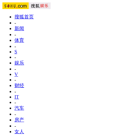
搜狐首页
-
新闻
-
体育
-
S
-
娱乐
-
V
-
财经
-
IT
-
汽车
-
房产
-
女人