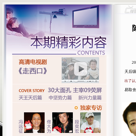
2
天后
出了认
易取