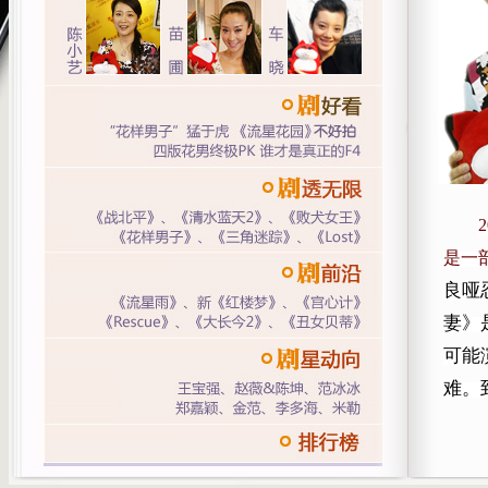
是一
良哑
妻》
可能
难。
亮》