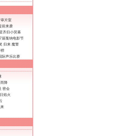
一审片室
提前来袭
巨星齐归小荧幕
67届戛纳电影节
奖
归来
魔警
声榜
尼国际声乐比赛
球
天而降
社
密会
日焰火
云
风来