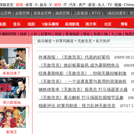
搜狐首页
-
新闻
-
体育
-
S
-
娱乐
-
V
-
财经
-
IT
-
汽车
-
房产
-
家居
-
女人
-
TV
-
视频
-
Chin
本山官网
|
赵薇官网
|
壹基金官网
|
嫣然官网
|
上影集团
|
BTV2
|
《疯狂的赛车》官
电视
音乐
戏剧
V娱乐播报
高清影视
图片库
社区
博客
大鹏嘚吧嘚
|
独家
|
八卦
|
好莱坞
|
韩娱
|
香港电影
|
嘻哈
|
先锋人物
|
大人物
|
电视
娱乐频道
>
好莱坞频道
>
无敌浩克
>
各方热评
·
外滩画报：《无敌浩克》代表的好莱坞
(09/05 08:2
·
《无敌浩克》掀起银幕旋风 成为暑期档焦点
(08/29
·
经典暑期电影《无敌浩克》：吵闹无脑却够刺激
爸爸回来了
(
·
《无敌浩克》：一个追逐真爱与真理的浪漫旅程
(
·
钢铁侠客串《无敌浩克》留悬念 打斗场面更火爆
(
·
《无敌浩克》看点解析 打斗场面壮观细节逗趣
(08
周六夜现场
·
独家评论·好莱坞制造：怪力乱神无敌浩克
(07/17 1
航海王