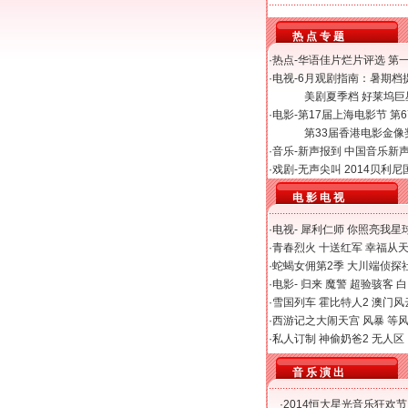
热 点 专 题
·热点-
华语佳片烂片评选
第
·电视-
6月观剧指南：暑期档
美剧夏季档 好莱坞
·电影-
第17届上海电影节
第
第33届香港电影金像
·音乐-
新声报到
中国音乐新
·戏剧-
无声尖叫
2014贝利
电 影 电 视
·电视-
犀利仁师
你照亮我星
·
青春烈火
十送红军
幸福从
·
蛇蝎女佣第2季
大川端侦探
·电影-
归来
魔警
超验骇客
白
·
雪国列车
霍比特人2
澳门风
·
西游记之大闹天宫
风暴
等
·
私人订制
神偷奶爸2
无人区
音 乐 演 出
·
2014恒大星光音乐狂欢节