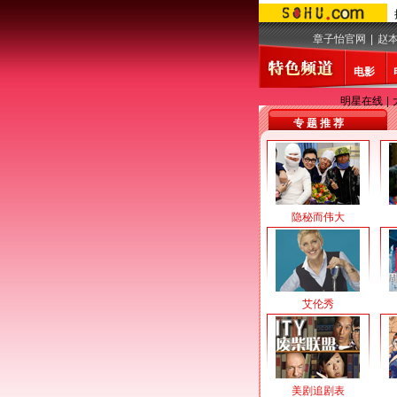
章子怡官网
|
赵
电影
明星在线
|
专 题 推 荐
隐秘而伟大
艾伦秀
美剧追剧表