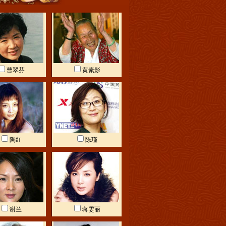
曹翠芬
黄素影
陶红
陈瑾
谢兰
蒋雯丽