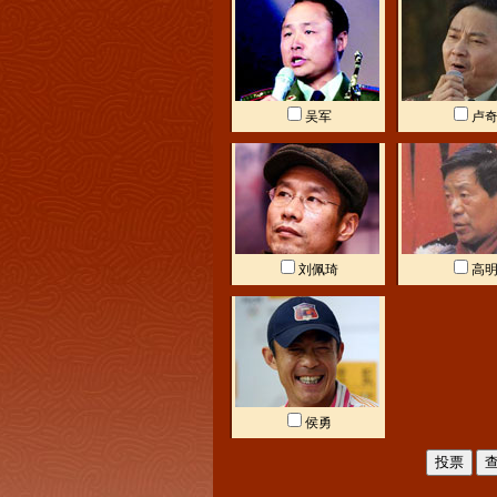
吴军
卢
刘佩琦
高
侯勇