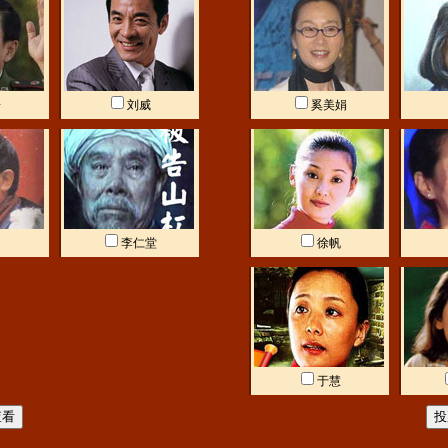
奇
刘威
奚美娟
明
李仁堂
徐帆
于慧