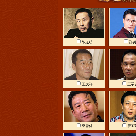
陈道明
邵
王庆祥
王学
李雪健
唐国