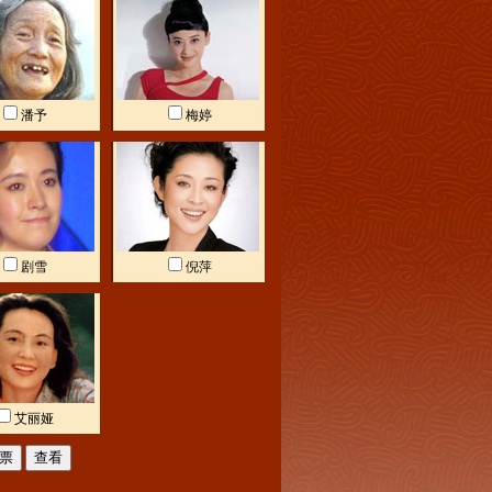
潘予
梅婷
剧雪
倪萍
艾丽娅