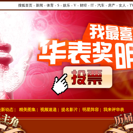
搜狐首页
-
新闻
-
体育
-
S
-
娱乐
-
V
-
财经
-
IT
-
汽车
-
房产
-
女人
-
T
最新动态
|
精美图集
|
视频速递
|
提名影片
|
明星阵容
|
我来评华表