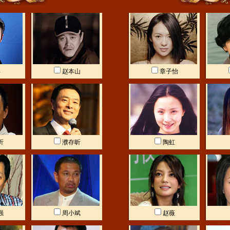
兵
赵本山
章子怡
圻
濮存昕
陶虹
强
周小斌
赵薇