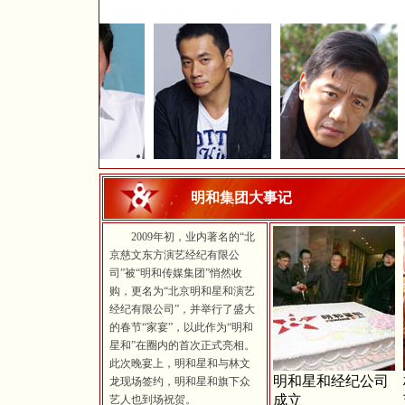
吴卓翰
丁海峰
丁勇岱
明和集团大事记
2009年初，业内著名的“北
京慈文东方演艺经纪有限公
司”被“明和传媒集团”悄然收
购，更名为“北京明和星和演艺
经纪有限公司”，并举行了盛大
的春节“家宴”，以此作为“明和
星和”在圈内的首次正式亮相。
此次晚宴上，明和星和与林文
明和星和经纪公司
龙现场签约，明和星和旗下众
成立
艺人也到场祝贺。