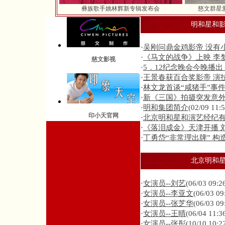
彝族歌手姚林辉新专辑发布会
慈文群星爱
明和星和
·
吴刚问鼎金鸡影帝 没有
·
《马文的战争》上映 李
慈文影视
·
5．12纪念晚会今晚播
·
王景春获百合奖影帝 演
·
林文龙首谈“咸猪手”事
·
新《三国》拍摄突发意外
·
明和集团简介
(02/09 11:5
印小天官网
·
北京明和星和演艺经纪
·
《落泪成金》天津开播 
·
丁勇岱“非常理出牌” 构
北京明和
·
女演员--刘艺
(06/03 09:2
·
女演员--李亚文
(06/03 09
·
女演员--张芝华
(06/03 09
·
女演员--王晴
(06/04 11:3
·
女演员--张彤
(10/10 10:2