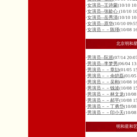
·
女演员--王诗蒙
(10/10 10
·
女演员--张龄心
(10/10 1
·
女演员--岳秀清
(10/10 10
·
女演员--原华
(10/10 09:5
·
女演员－－陈瑾
(10/08 1
北京明和
·
男演员--阮巡
(07/14 20:0
·
男演员--李梦男
(06/04 13
·
男演员－－章劼
(01/05 1
·
男演员－－余皑磊
(01/05
·
男演员－－吴刚
(10/08 1
·
男演员－－钱波
(10/08 1
·
男演员－－林文龙
(10/08
·
男演员－－郝平
(10/08 1
·
男演员－－丁勇岱
(10/08
·
男演员－－印小天
(10/08
明和星和