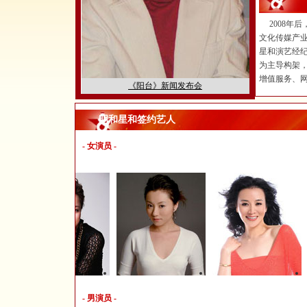
2008年后
文化传媒产业
星和演艺经纪
为主导构架
增值服务、网络
《阳台》新闻发布会
明和星和签约艺人
- 女演员 -
原华
王晴
刘艺
- 男演员 -