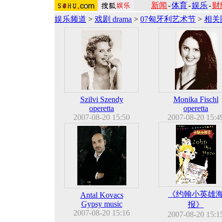
新闻
-
体育
-
娱乐
-
财
娱乐频道
>
戏剧 drama
>
07匈牙利艺术节
>
相关
Szilvi Szendy
Monika Fischl
operetta
operetta
2007-08-20 15:50
2007-08-20 15:4
《约翰小英雄
Antal Kovacs
Gypsy music
报》
2007-08-20 15:16
2007-08-20 15:1