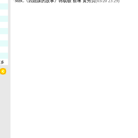
·
MBC《四姐妹的故事》韩载硕 蔡琳 黄秀贞
(03/20 23:29)
更多