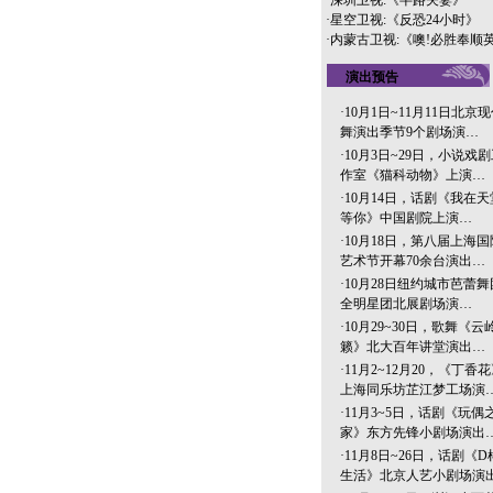
·
深圳卫视:《半路夫妻》
·
星空卫视:《反恐24小时》
·
内蒙古卫视:《噢!必胜奉顺
演出预告
·
10月1日~11月11日北京
舞演出季节9个剧场演…
·
10月3日~29日，小说戏
作室《猫科动物》上演…
·
10月14日，话剧《我在天
等你》中国剧院上演…
·
10月18日，第八届上海国
艺术节开幕70余台演出…
·
10月28日纽约城市芭蕾舞
全明星团北展剧场演…
·
10月29~30日，歌舞《云
籁》北大百年讲堂演出…
·
11月2~12月20，《丁香
上海同乐坊芷江梦工场演
·
11月3~5日，话剧《玩偶
家》东方先锋小剧场演出
·
11月8日~26日，话剧《D
生活》北京人艺小剧场演