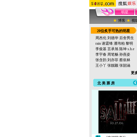
明星
博客
视
20位炙手可热的明星
周杰伦
刘德华
后舍男生
rain
谢霆锋
潘玮柏
黎明
李俊基
言承旭
陈坤
s.h.e
李宇春
周笔畅
孙燕姿
张含韵
刘亦菲
蔡依林
王小丫
张靓颖
张韶涵
更多
北 美 票 房