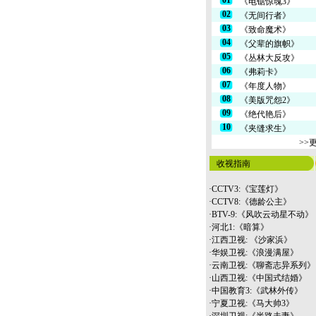
01
《电锯惊魂3》
02
《无间行者》
03
《致命魔术》
04
《父辈的旗帜》
05
《丛林大反攻》
06
《弗莉卡》
07
《年度人物》
08
《美版咒怨2》
09
《绝代艳后》
10
《夹缝求生》
>>
收视指南
·
CCTV3:《宝莲灯》
·
CCTV8:《德龄公主》
·
BTV-9:《风吹云动星不动》
·
河北1:《暗算》
·
江西卫视: 《沙家浜》
·
华娱卫视:《浪漫满屋》
·
云南
卫视:《聊斋志异系列》
·
山西卫视:《中国式结婚》
·
中国教育3:《武林外传》
·
宁夏卫视:《马大帅3》