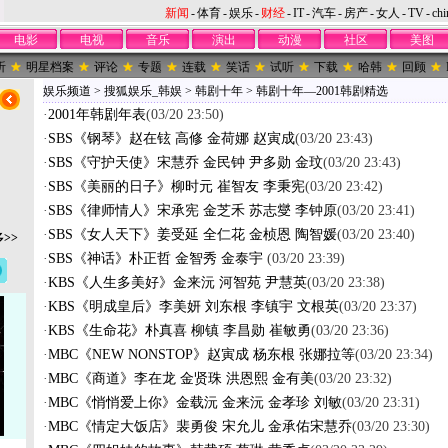
新闻
-
体育
-
娱乐
-
财经
-
IT
-
汽车
-
房产
-
女人
-
TV
-
chi
电影
电视
音乐
演出
动漫
社区
美图
听
明星档案
评论
专题
连载
笑话
试听
下载
哈韩
回顾
娱乐频道
>
搜狐娱乐_韩娱
>
韩剧十年
>
韩剧十年—2001韩剧精选
·
2001年韩剧年表
(03/20 23:50)
·
SBS《钢琴》赵在铉 高修 金荷娜 赵寅成
(03/20 23:43)
·
SBS《守护天使》宋慧乔 金民钟 尹多勋 金玟
(03/20 23:43)
·
SBS《美丽的日子》柳时元 崔智友 李秉宪
(03/20 23:42)
·
SBS《律师情人》宋承宪 金芝禾 苏志燮 李钟原
(03/20 23:41)
·
SBS《女人天下》姜受延 全仁花 金桢恩 陶智媛
(03/20 23:40)
>>
·
SBS《神话》朴正哲 金智秀 金泰宇
(03/20 23:39)
·
KBS《人生多美好》金来沅 河智苑 尹慧英
(03/20 23:38)
·
KBS《明成皇后》李美妍 刘东根 李镇宇 文根英
(03/20 23:37)
·
KBS《生命花》朴真喜 柳镇 李昌勋 崔敏勇
(03/20 23:36)
·
MBC《NEW NONSTOP》赵寅成 杨东根 张娜拉等
(03/20 23:34)
·
MBC《商道》李在龙 金贤珠 洪恩熙 金有美
(03/20 23:32)
·
MBC《悄悄爱上你》金载沅 金来沅 金孝珍 刘敏
(03/20 23:31)
·
MBC《情定大饭店》裴勇俊 宋允儿 金承佑宋慧乔
(03/20 23:30)