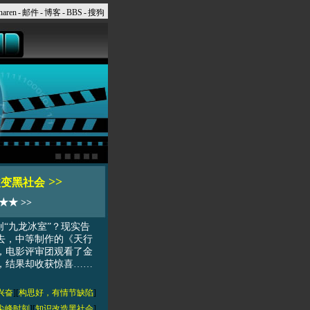
naren
-
邮件
-
博客
-
BBS
-
搜狗
>>
改变黑社会
★ >>
创“九龙冰室”？现实告
去，中等制作的《天行
，电影评审团观看了金
，结果却收获惊喜……
兴奋
][
构思好，有情节缺陷
]
尖峰时刻
][
知识改造黑社会
]