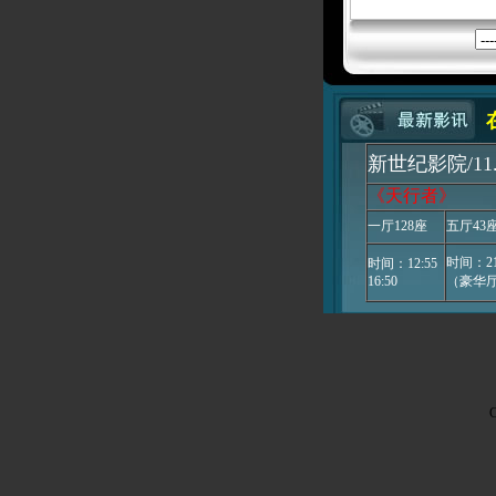
新世纪影院/11.
《天行者》
一厅128座
五厅43
时间：21
时间：12:55
16:50
（豪华
C