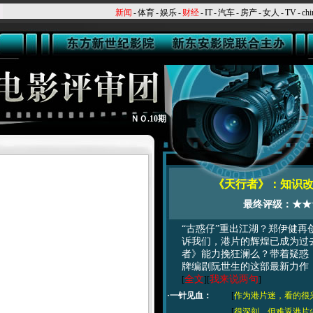
新闻
-
体育
-
娱乐
-
财经
-
IT
-
汽车
-
房产
-
女人
-
TV
-
chi
ＮＯ.10期
《天行者》：知识
最终评级：★★★
“古惑仔”重出江湖？郑伊健再
诉我们，港片的辉煌已成为过
者》能力挽狂澜么？带着疑惑
牌编剧阮世生的这部最新力作
全文
我来说两句
[
][
]
·一针见血：
[
作为港片迷，看的很
[
很深刻，但难返港片