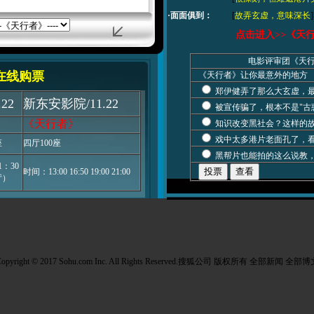
·面面俱到：
[
故弄玄虚，意味深长
]
点击进入>>《天
电影评审团《天
在线购票
《天行者》让你最意外的地方
郑伊健弄了那么大玄虚，
22
新东安影院/11.22
被宣传骗了，根本不是"古
《天行者》
知识改变黑社会？这样的
戏中太多港片老面孔了，
座
四厅100座
黑帮片也能拍的这么说教
：30
时间：13:00 16:50 19:00 21:00
厅）
opyright © 2017 Sohu.com Inc. All Rights Reserved.搜狐公司
版权所有
全部新闻
全部博