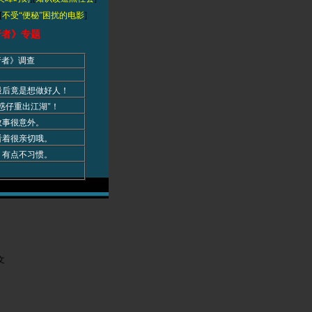
[
不受“便秘”困扰的电影
]
行者》专题
行者》调查
最后竟是想做好人！
惑仔重出江湖"！
故事很意外。
看着很亲切哦。
，有点不习惯。
文