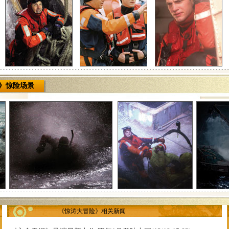
》惊险场景
《惊涛大冒险》相关新闻