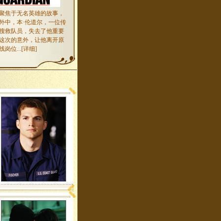
聚焦于无名英雄的故事，
外中，本·伦道尔，一位传
搜救队员，失去了他重要
这次的意外，让他离开原
岗位...[
详细
]