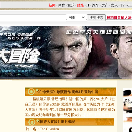
新闻
-
体育
-
娱乐
-
财经
-
IT
-
汽车
-
房产
-
女人
-
TV
-
chi
搜狗拼音输入法
《亡命天涯》导演新作 明年1月登陆中国
搜狐娱乐讯 曾经指导引进中国的第一部分帐大片《亡
命天涯》的导演安德鲁·戴维斯的最新动作历险力作《惊涛
大冒险》将于明年1月13日在国内上映，这部影片也将成为
国内观众明年看到的第一部分帐大片...
[
详细
][
我要留言
]
《惊涛大冒险》影片概况
片 名：
The Guardian