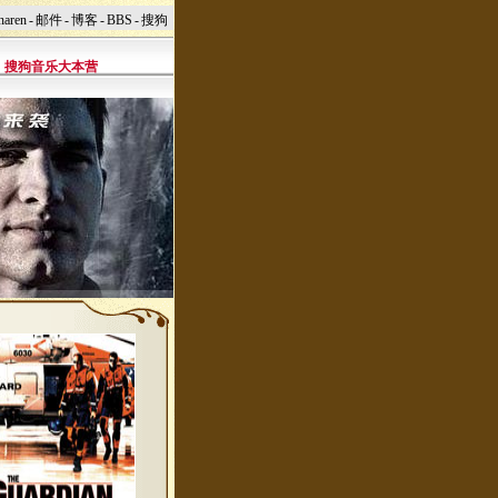
naren
-
邮件
-
博客
-
BBS
-
搜狗
搜狗音乐大本营