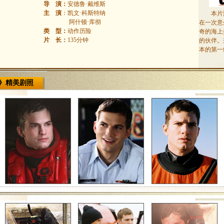
导 演：
安德鲁·戴维斯
主 演
：凯文·科斯特纳
本片
阿什顿·库彻
在一次意
类 型：
动作历险
奇的海上
片 长：
135分钟
的伙伴。
本的第一线
》精美剧照