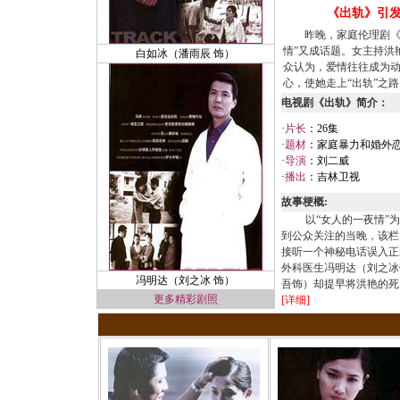
《出轨》引发
昨晚，家庭伦理剧《
情”又成话题。女主持洪
白如冰（潘雨辰 饰）
众认为，爱情往往成为
心，使她走上“出轨”之路
电视剧《出轨》简介：
·
片长
：26集
·
题材
：家庭暴力和婚外
·
导演
：刘二威
·
播出
：吉林卫视
故事梗概:
以“女人的一夜情”
到公众关注的当晚，该栏
接听一个神秘电话误入正
外科医生冯明达（刘之冰
冯明达（刘之冰 饰）
吾饰）却提早将洪艳的死
更多精彩剧照
[详细]