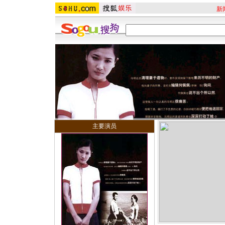
新
主要演员