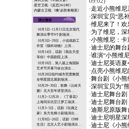
09:02)
·
深圳卫视:《半路夫妻》
·
星空卫视:《反恐24小时》
·
走近小熊维尼系
·
内蒙古卫视:《噢!必胜奉顺英》
·
深圳宝贝“恶
演出预告
·
维尼来了！欢
·
10月1日~11月11日北京现代
·
为了维尼，深
舞演出季节9个剧场演…
·
小熊维尼：卡
·
10月3日~29日，小说戏剧工
作室《猫科动物》上演…
·
迪士尼的舞台
·
10月14日，话剧《我在天堂
·
谁演“小熊维
等你》中国剧院上演…
·
迪士尼英语夏
·
10月18日，第八届上海国际
艺术节开幕70余台演出…
·
点亮小熊维尼的
·
10月28日纽约城市芭蕾舞团
·
舞台剧《小熊
全明星团北展剧场演…
·
深圳宝贝为"
·
10月29~30日，歌舞《云岭天
籁》北大百年讲堂演出…
·
迪士尼舞台剧
·
11月2~12月20，《丁香花》
·
迪士尼舞台剧
上海同乐坊芷江梦工场演…
·
11月3~5日，话剧《玩偶之
·
迪斯尼原版舞
家》东方先锋小剧场演出…
·
迪士尼明星深
·
11月8日~26日，话剧《D样
·
迪士尼《小熊
生活》北京人艺小剧场演出…