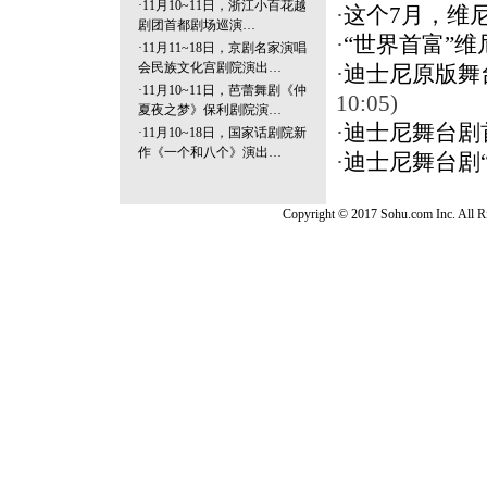
·
11月10~11日，浙江小百花越
·
这个7月，维
剧团首都剧场巡演…
·
“世界首富”
·
11月11~18日，京剧名家演唱
会民族文化宫剧院演出…
·
迪士尼原版舞
·
11月10~11日，芭蕾舞剧《仲
10:05)
夏夜之梦》保利剧院演…
·
迪士尼舞台剧首
·
11月10~18日，国家话剧院新
作《一个和八个》演出…
·
迪士尼舞台剧
Copyright © 2017 Sohu.com Inc. Al