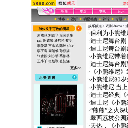
新
明星
电影
电视
音乐
博客
视听
明星档案
评论
专题
娱乐频道
>
戏剧 drama
>
20位炙手可热的明星
·
保利为小熊维
周杰伦
刘德华
后舍男生
·
迪士尼舞台剧
rain
谢霆锋
潘玮柏
黎明
李俊基
言承旭
陈坤
s.h.e
·
迪士尼舞台剧
李宇春
周笔畅
孙燕姿
·
小熊维尼带着
张含韵
刘亦菲
蔡依林
王小丫
张靓颖
张韶涵
·
迪士尼舞台剧
更多>>
·
《小熊维尼》
北 美 票 房
·
小熊维尼80
·
小熊维尼 当
·
迪士尼经典《
·
迪士尼《小熊
·
“熊熊”之火深
·
翠西荔枝公园
·
天热，《小熊