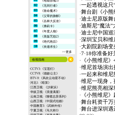
01
《电锯惊魂3》
·
一起透视这只
02
《无间行者》
03
《致命魔术》
·
舞台剧《小熊
04
《父辈的旗帜》
·
迪士尼原版舞
05
《丛林大反攻》
·
迪斯尼“魔法
06
《弗莉卡》
07
《年度人物》
·
迪士尼中国巡演
08
《美版咒怨2》
·
深圳宝贝和维
09
《绝代艳后》
·
大剧院剧场变
10
《夹缝求生》
>>更多
·
7·18你准备
·
《小熊维尼》
收视指南
·
维尼首场演出
·
CCTV3:《宝莲灯》
·
一起来和维尼
·
CCTV8:《德龄公主》
·
BTV-9:《风吹云动星不动》
·
维尼一现身，
·
河北1:《暗算》
·
维尼熊亮相深
·
江西卫视: 《沙家浜》
·
华娱卫视:《浪漫满屋》
·
《小熊维尼》
·
云南
卫视:《聊斋志异系列》
·
舞台耗资千万
·
山西卫视:《中国式结婚》
·
中国教育3:《武林外传》
·
舞台进深圳遇
·
宁夏卫视:《马大帅3》