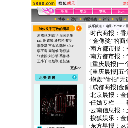
新
明星
电影
电视
音乐
博客
视听
明星档案
评论
专题
娱乐频道
>
电影 Movie
>
20位炙手可热的明星
·
时代商报：香
周杰伦
刘德华
后舍男生
·
“金像奖”的
rain
谢霆锋
潘玮柏
黎明
李俊基
言承旭
陈坤
s.h.e
·
南方都市报：
李宇春
周笔畅
孙燕姿
·
南方都市报：
张含韵
刘亦菲
蔡依林
王小丫
张靓颖
张韶涵
·
[重庆晨报]一
更多>>
·
[重庆晨报]五
北 美 票 房
·
炮轰“偷拍”无
·
[成都商报]金
·
北京晨报：金
·
任嫣专栏——
·
云南信息报：
·
搜狐娱乐：金
·
东方早报：从