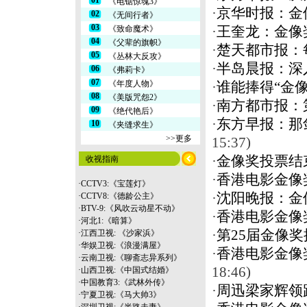
01
《电锯惊魂3》
·
京华时报：金
02
《无间行者》
03
《致命魔术》
·
王奎龙：金像
04
《父辈的旗帜》
·
楚天都市报：
05
《丛林大反攻》
·
半岛晨报：深
06
《弗莉卡》
07
《年度人物》
·
谁能捧得“金
08
《美版咒怨2》
·
南方都市报：
09
《绝代艳后》
·
东方早报：那
10
《夹缝求生》
>>更多
15:37)
·
金像奖投票结
收视指南
·
香港电影金像
·
CCTV3:《宝莲灯》
·
沈阳晚报：金
·
CCTV8:《德龄公主》
·
BTV-9:《风吹云动星不动》
·
香港电影金像
·
河北1:《暗算》
·
第25届金像
·
江西卫视: 《沙家浜》
·
华娱卫视:《浪漫满屋》
·
香港电影金像
·
云南
卫视:《聊斋志异系列》
18:46)
·
山西卫视:《中国式结婚》
·
中国教育3:《武林外传》
·
周迅梁家辉领
·
宁夏卫视:《马大帅3》