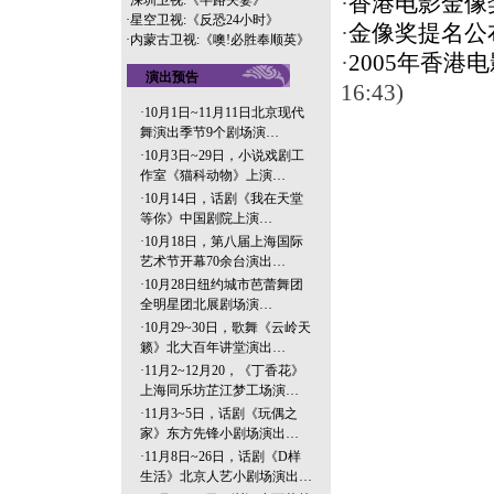
·
香港电影金像
·
深圳卫视:《半路夫妻》
·
星空卫视:《反恐24小时》
·
金像奖提名公
·
内蒙古卫视:《噢!必胜奉顺英》
·
2005年香港
演出预告
16:43)
·
10月1日~11月11日北京现代
舞演出季节9个剧场演…
·
10月3日~29日，小说戏剧工
作室《猫科动物》上演…
·
10月14日，话剧《我在天堂
等你》中国剧院上演…
·
10月18日，第八届上海国际
艺术节开幕70余台演出…
·
10月28日纽约城市芭蕾舞团
全明星团北展剧场演…
·
10月29~30日，歌舞《云岭天
籁》北大百年讲堂演出…
·
11月2~12月20，《丁香花》
上海同乐坊芷江梦工场演…
·
11月3~5日，话剧《玩偶之
家》东方先锋小剧场演出…
·
11月8日~26日，话剧《D样
生活》北京人艺小剧场演出…