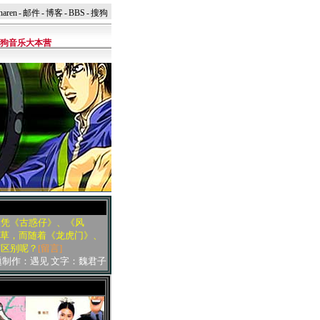
naren
-
邮件
-
博客
-
BBS
-
搜狗
狗音乐大本营
曾凭《古惑仔》、《风
稻草，而随着《龙虎门》、
何区别呢？
[留言]
题制作：遇见 文字：魏君子