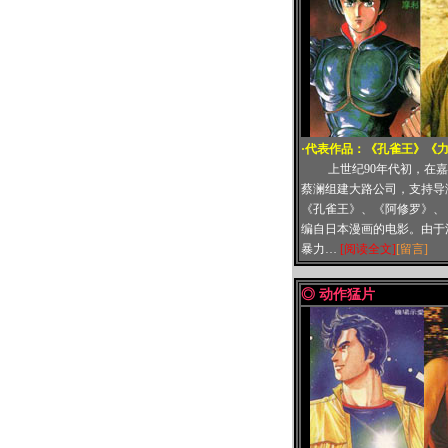
·代表作品：
《孔雀王》
《
上世纪90年代初，在
蔡澜组建大路公司，支持导
《孔雀王》、《阿修罗》、
编自日本漫画的电影。由于
暴力…
[阅读全文]
[留言]
◎ 动作猛片