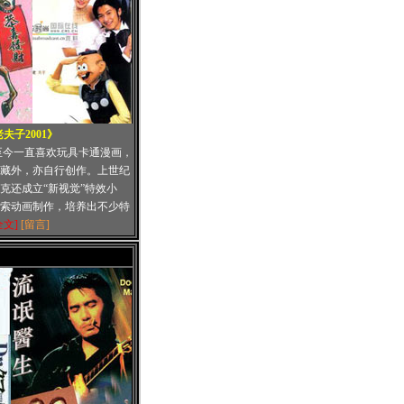
夫子2001》
至今一直喜欢玩具卡通漫画，
藏外，亦自行创作。上世纪
徐克还成立“新视觉”特效小
索动画制作，培养出不少特
全文]
[留言]