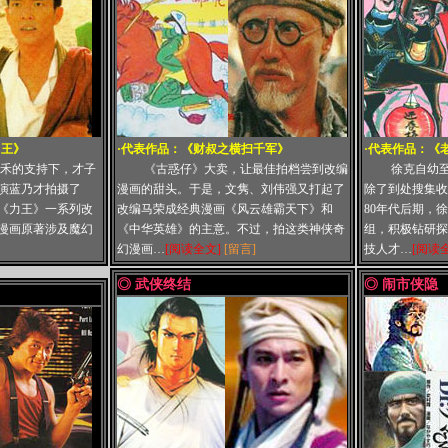
力王》
·代表作品：
《财叔之横扫千军》
·代表作品：
《老
嘉禾的支持下，才子
《古惑仔》大卖，让最佳拍档尝到改编
徐克自幼
演蓝乃才拍摄了
漫画的甜头。于是，文隽、刘伟强又打起了
除了到处搜集收
《力王》一系列改
改编马荣成经典漫画《风云雄霸天下》和
80年代后期，
漫画原著涉及魔幻
《中华英雄》的主意。不过，拍这类神侠奇
组，积极钻研探
幻漫画…
[阅读全文]
[留言]
技人才…
[阅读
◎ 武侠终结
◎ 闹市侠隐