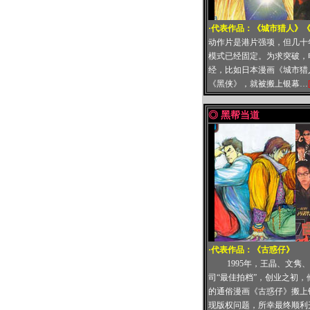
·代表作品：
《城市猎人》
动作片是港片强项，但几十
模式已经固定。为求突破，
经，比如日本漫画《城市猎
《黑侠》，就被搬上银幕…
◎ 黑帮当道
·代表作品：
《古惑仔》
1995年，王晶、文隽
司“最佳拍档”，创业之初，
的通俗漫画《古惑仔》搬上
现版权问题，所幸最终顺利