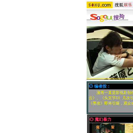
◎ 编者按：
漫画一直是影视剧创
云》、《头文字D》几次
《墨攻》即将引爆，观众
◎ 魔幻暴力