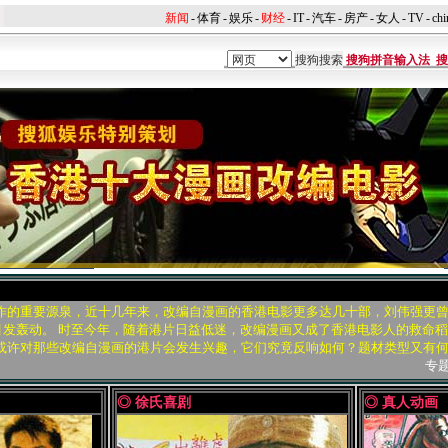
新闻
-
体育
-
娱乐
-
财经
-
IT
-
汽车
-
房产
-
女人
-
TV
-
chi
搜狗拼音输入法
搜
作的重要源泉，近十几年来，改编自漫画的香港电影更多达几十部，刘伟强更
引发轰动。 时至今年，随着港片日益低迷，改编漫画又成了香港电影人的救命
或许对那些改编自漫画的港片会发生兴趣，它们究竟反响如何？题材类型又有
专
◎ 徐氏喜剧
◎ 真人动画