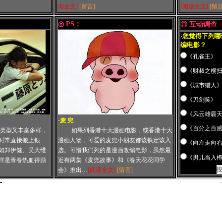
读全文]
[留言]
[阅读全文]
[留言
◎ PS：
◎ 互动调查
·您觉得下列
编电影？
《孔雀王》
《财叔之横
《城市猎人
《刀剑笑》
《风云雄霸
·
麦 兜
《百分之百
类型又丰富多样，
如果列香港十大漫画电影，或香港十大
时常直接搬上银
漫画人物，可爱的麦兜小朋友都该铁定该入
《向左走向
如郑伊健、吴大维
选。可惜我们列的是漫画改编电影，虽然最
《男儿当入
样是青春热血得励
近有两集《麦兜故事》和《春天花花同学
会》推出…
[阅读全文]
[留言]