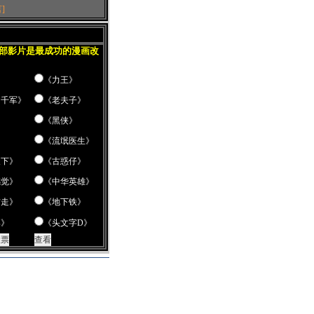
]
哪部影片是最成功的漫画改
《力王》
扫千军》
《老夫子》
》
《黑侠》
《流氓医生》
天下》
《古惑仔》
感觉》
《中华英雄》
右走》
《地下铁》
樽》
《头文字D》