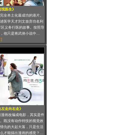
流氓医生》
完全本土化最成功的港片。
述医学天才刘文放弃功名利
灯区义务行医的故事。按照导
，他只是将武侠小说中…
]
向左走向右走》
情漫画改编成电影，其实是件
。既没有动作特技的视觉效
情仇的大起大落，只是生活
么才能搞出漫画的感觉？…