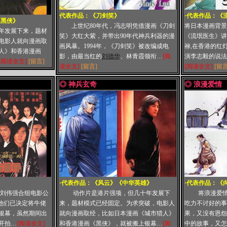
代表作品：
《刀剑笑》
·代表作品：
《
《黑侠》
上世纪80年代，冯志明凭借漫画《刀剑
将日本漫画背景
年发展下来，题材
笑》大红大紫，并带出90年代神兵利器的漫
《流氓医生》讲
电影人就向漫画取
画风暴。1994年，《刀剑笑》被改编成电
禄,在香港的红
人》和香港漫画
影，由最当红的
刘德华
、林青霞领衔…
[阅
演李志毅的说法
[阅读全文]
[留言]
读全文]
[留言]
[阅读全文]
[留言
◎ 神兵玄奇
◎ 浪漫爱情
·代表作品：
《风云》
《中华英雄》
·代表作品：
《
、刘伟强合组电影公
动作片是港片强项，但几十年发展下
将浪漫爱
他们已决定将牛佬
来，题材模式已经固定。为求突破，电影人
吃力不讨好的事
银幕，虽然期间出
就向漫画取经，比如日本漫画《城市猎人》
果，又没有恩怨
开拍…
[阅读全文]
和香港漫画《黑侠》，就被搬上银幕…
[阅
中的故事，又怎