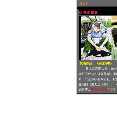
[留言]
◎ 热血青春
·代表作品：
《头文字D》
日本是漫画大国，题材
港片不仅从中汲取灵感，更
幕，只是成绩有高有低。比
主演的《男儿当入樽》，一
志故事…
[阅读全文]
[留言]