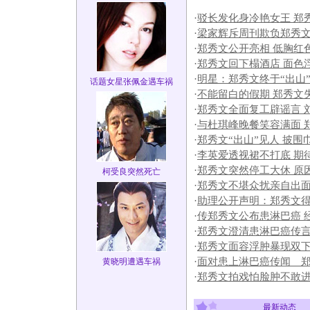
·
驳长发化身冷艳女王 郑
·
梁家辉斥周刊欺负郑秀文
·
郑秀文公开亮相 低胸红色
·
郑秀文回下榻酒店 面色
·
明星：郑秀文终于“出山
话题女星张佩金遇车祸
·
不能留白的假期 郑秀文
·
郑秀文全面复工辟谣言 
·
与杜琪峰晚餐笑容满面 
·
郑秀文“出山”见人 披围
·
李英爱透视裙不打底 期
·
郑秀文突然停工大休 原
柯受良突然死亡
·
郑秀文不堪众扰亲自出面
·
助理公开声明：郑秀文
·
传郑秀文公布患淋巴癌 
·
郑秀文澄清患淋巴癌传言
·
郑秀文面容浮肿暴现双下
·
面对患上淋巴癌传闻 郑
黄晓明遭遇车祸
·
郑秀文拍戏怕脸肿不敢进
最新动态