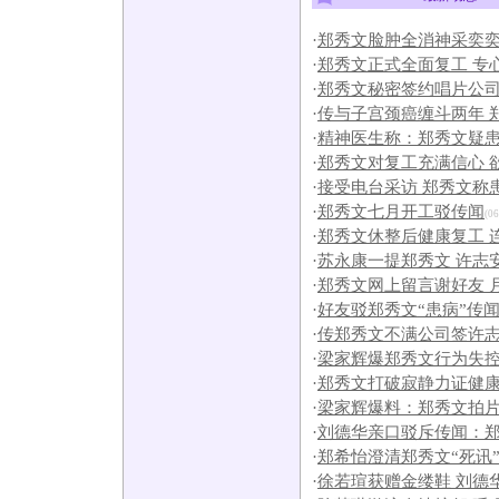
·
郑秀文脸肿全消神采奕奕 生
·
郑秀文正式全面复工 专
·
郑秀文秘密签约唱片公司
·
传与子宫颈癌缠斗两年 
·
精神医生称：郑秀文疑
·
郑秀文对复工充满信心 
·
接受电台采访 郑秀文称
·
郑秀文七月开工驳传闻
(06
·
郑秀文休整后健康复工 
·
苏永康一提郑秀文 许志安
·
郑秀文网上留言谢好友 
·
好友驳郑秀文“患病”传
·
传郑秀文不满公司签许志
·
梁家辉爆郑秀文行为失控
·
郑秀文打破寂静力证健康
·
梁家辉爆料：郑秀文拍
·
刘德华亲口驳斥传闻：
·
郑希怡澄清郑秀文“死讯
·
徐若瑄获赠金缕鞋 刘德