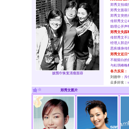
郑秀文拍戏
郑秀文面容
郑秀文突然
传郑秀文公
助理公开声
郑秀文失踪
传郑秀文不
经理人郭启
恶疾缠身传
郑秀文近日“
不能留白的
与杜琪峰晚
各方反应：
披围巾恢复清瘦面容
刘德华：
斥
众多好友：
郑秀文图片