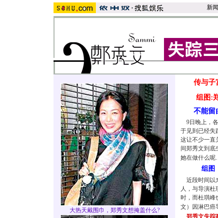
新
传与子
组图:
不能留
9日晚上，各
于见到已经失
这让不少一直
间郑秀文到底
她在做什么呢
组图
近段时间以来
人，与导演杜
时，而杜琪峰
文）因淋巴癌
大热天戴围巾，郑秀文想掩盖什么?
郑秀文失踪