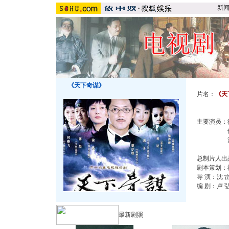
新
《天下奇谋》
片名：
《天
主要演员
傅 彪
涓 子
总制片人出
剧本策划：祝
导 演：沈 
编 剧：卢 
最新剧照