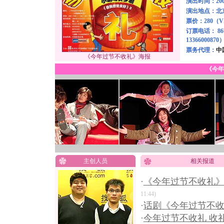
演出时间：200
演出地点：北
票价：280（VI
订票电话： 8674
13366000870
票务代理：
中
《今年过节不收礼》海报
《今年
主创人员
相关报道
·
《今年过节不收礼
11:44)
·
话剧《今年过节不收
·
今年过节不收礼 收礼