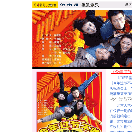
新
《今年过节
·
由“戏逍堂”
《今年过节不
庆祝酒会上，
场满座甚至加
今年过节不
·
北京人艺小
在仅仅一周的
演前就约定出
题，常常爆满
不收礼》剧中