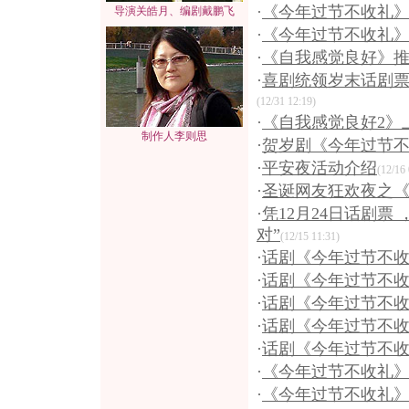
·
《今年过节不收礼
导演关皓月、编剧戴鹏飞
·
《今年过节不收礼
·
《自我感觉良好》
·
喜剧统领岁末话剧票
(12/31 12:19)
·
《自我感觉良好2》
制作人李则思
·
贺岁剧《今年过节
·
平安夜活动介绍
(12/16 
·
圣诞网友狂欢夜之
·
凭12月24日话剧票
对”
(12/15 11:31)
·
话剧《今年过节不
·
话剧《今年过节不
·
话剧《今年过节不
·
话剧《今年过节不
·
话剧《今年过节不
·
《今年过节不收礼
·
《今年过节不收礼