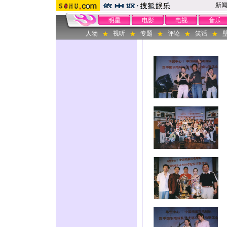
新
明星
电影
电视
音乐
人物
视听
专题
评论
笑话