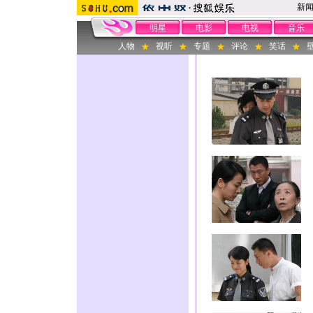
新
明星
电影
电视
音乐
人物
视听
专题
评论
笑话