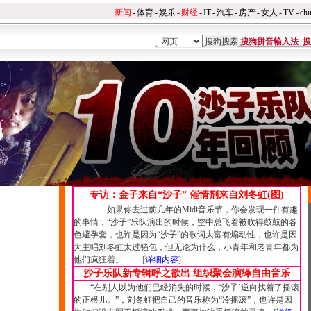
新闻
-
体育
-
娱乐
-
财经
-
IT
-
汽车
-
房产
-
女人
-
TV
-
chi
搜狗拼音输入法
搜
专访：金子来自“沙子” 催情剂来自刘冬虹(图)
如果你去过前几年的Midi音乐节，你会发现一件有趣
的事情：“沙子”乐队演出的时候，空中总飞着被吹得鼓鼓的各
色避孕套，也许是因为“沙子”的歌词太富有煽动性，也许是因
为主唱刘冬虹太过骚包，但无论为什么，小青年和老青年都为
他们疯狂着。 ……
[
详细内容
]
沙子乐队新专辑呼之欲出 组织聚会演绎自由音乐
“在别人以为他们已经消失的时候，‘沙子’逆向找着了摇滚
的正根儿。”，刘冬虹把自己的音乐称为“冷摇滚”，也许是因