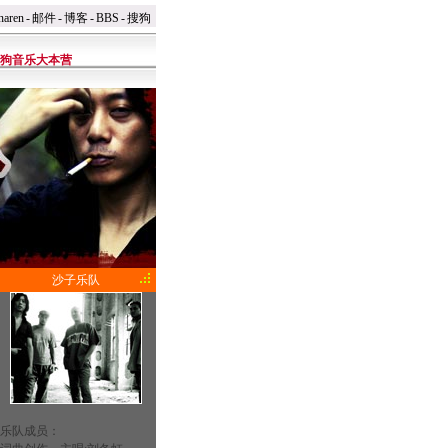
naren
-
邮件
-
博客
-
BBS
-
搜狗
狗音乐大本营
沙子乐队
乐队成员：