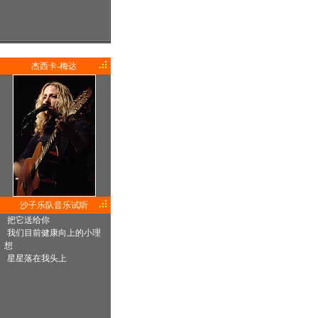
杰西卡-梅达
沙子乐队音乐试听
·
把它送给你
·
我们目前健康向上的小理
想
·
星星落在我头上