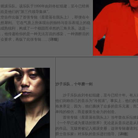
滚乐队。该乐队于1996年由刘冬虹组建，至今已经将
在是他们的“第三代领导集体”。
天空合作出版了首张专辑《星星落在我头上》，即便在今
然犀利。 它在气质上所体现出的独特与音乐表现上的稳
的成熟锐利，构成了一个稳固而卓然的三角关系。这是一
辑，他传递给你的是一种无法言说的感染，一种酒醉后的
大听众要求，再版了此张专辑……[
详细
]
沙子乐队，十年磨一剑
沙子乐队由刘冬虹组建，至今已经十年。有人说他们的
他们则称自己的音乐为“冷摇滚”。事实上，他们的
格来界定，因为，他们裹挟了众多的音乐元素，而
单纯的模仿，而是极富生命力的创造。
首张专辑《星星落在我头上》当年曾在乐坛掀起
《一个早已成为童话的世界》无论是从音乐还是从
的作品。无疑将被记入摇滚史册，这张专辑邀请刘
爵士音乐家）对乐队的音乐进行指导。[
详细
]