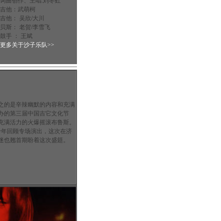
词曲创作、主唱:刘冬虹
吉他：武萌柯
吉他： 吴欣/大川
贝斯： 老贺/李雪飞
鼓手 ： 王斌
更多关于沙子乐队>>
的是辛辣幽默的内容和充满
办的第三届中国吉它文化节
充满活力的火爆摇滚布鲁斯。
年回顾专场演出，这次在济
迷也翘首期盼着这次盛筵。