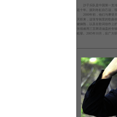
沙子乐队是中国第一支冷摇
近十年。据刘冬虹自己说，现
2000年初，他们与摩登
天听来，这张专辑里的歌曲依
健娴熟，以及在歌词创作上
张很难用三言两语涵盖的专
眩晕。2005年10月，应广