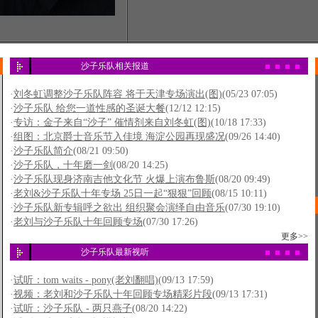
沙子乐队相关报道
·
刘冬虹调整沙子乐队阵容 将于天津专场演出(图)
(05/23 07:05)
·
沙子乐队 给您一道性感的圣诞大餐
(12/12 12:15)
·
专访：金子来自“沙子” 催情剂来自刘冬虹(图)
(10/18 17:33)
·
组图：北京爵士音乐节入佳境 海淀公园再现盛况
(09/26 14:40)
·
沙子乐队简介
(08/21 09:50)
·
沙子乐队，十年磨一剑
(08/20 14:25)
·
沙子乐队现身济南吉他文化节 火爆上演布鲁斯
(08/20 09:49)
·
老刘&沙子乐队十年专场 25日一起“狠狠”回顾
(08/15 10:11)
·
沙子乐队新专辑呼之欲出 组织聚会演绎自由音乐
(07/30 19:10)
·
老刘与沙子乐队十年回顾专场
(07/30 17:26)
更多>>
沙子乐队最新视听
·
试听：tom waits - pony(老刘翻唱)
(09/13 17:59)
·
视频：老刘和沙子乐队十年回顾专场精彩片段
(09/13 17:31)
·
试听：沙子乐队 - 两只燕子
(08/20 14:22)