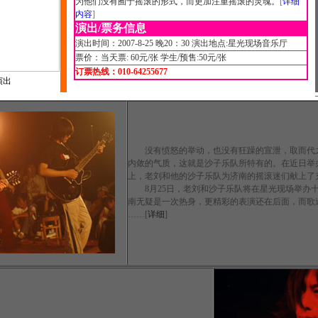
为他们没有囿于摇滚的形式，而更加注重摇滚的灵魂。
[
详细
内容
]
演出/票务信息
演出时间：2007-8-25 晚20：30 演出地点:星光现场音乐厅
票价：当天票: 60元/张 学生/预售:50元/张
订票热线：010-64255677
演出
没有愤怒的举动，也没有狂躁的宣泄，取而代之
内敛的气质，这就是沙子乐队所特有的。在近日举
上，老刘和他的沙子乐队为济南的摇滚迷们献上了
8月25日，老刘和沙子乐队将在星光现场举办十
南无疑是一次热身，更精彩的表演还在后面，而歌
……[
详细
]