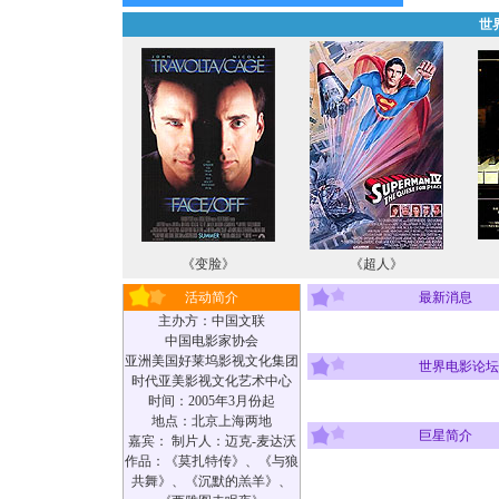
世
《变脸》
《超人》
活动简介
最新消息
主办方：中国文联
中国电影家协会
亚洲美国好莱坞影视文化集团
世界电影论坛
时代亚美影视文化艺术中心
时间：2005年3月份起
地点：北京上海两地
巨星简介
嘉宾： 制片人：迈克-麦达沃
作品：《莫扎特传》、《与狼
共舞》、《沉默的羔羊》、