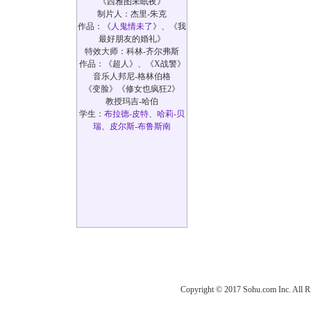
《西雅图未眠夜》
制片人：杰里-朱克
作品：《
人鬼情未了
》、《我
最好朋友的婚礼》
特效大师：科林-齐尔弗斯
作品：《超人》、《X战警》
音乐人邦尼-格林伯格
《变脸》《修女也疯狂2》
教授玛吉-哈伯
学生：
布拉德-皮特
、
哈莉-贝
瑞
、
皮尔斯-布鲁斯南
Copyright © 2017 Sohu.com Inc. Al