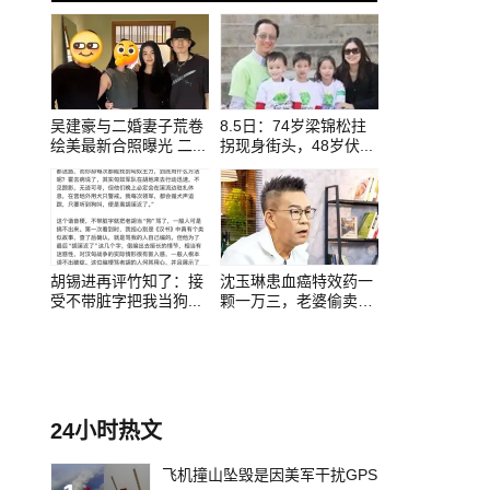
0
1
2
吴建豪与二婚妻子荒卷
8.5日：74岁梁锦松拄
绘美最新合照曝光 二...
拐现身街头，48岁伏...
胡锡进再评竹知了：接
沈玉琳患血癌特效药一
受不带脏字把我当狗...
颗一万三，老婆偷卖
8...
24小时热文
飞机撞山坠毁是因美军干扰GPS