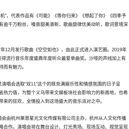
造机”，代表作品有《可能》《等你归来》《想起了你》《四季予
有逾千万粉丝，嗓音甜美清新，歌曲旋律优美动听，歌词意境深
17年12月发行歌曲《空空如也》，由此正式进入演艺圈。2019年
获得流行音乐年度盛典年度听众最爱单曲奖。沙哑的声线加上有
特而有魅力。
星演唱会选取“双11”这个的既充满娱乐性和情感氛围的日子呈
省热力值，为整个义乌带来文娱板块社会影响力的新高地，也希
带来的狂欢，全情投入到这场盛大的音乐派对之中。
演唱会由杭州莱恩星光文化传媒有限公司主办，杭州从人文化传播
略合作。演唱会将在舞台设计、灯光秀场、现场互动、视觉呈现