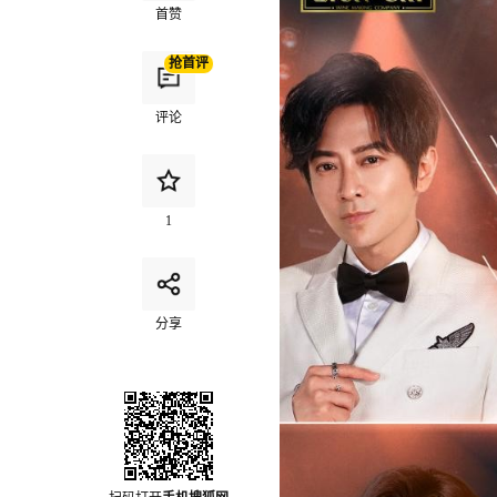
首赞
抢首评
评论
1
分享