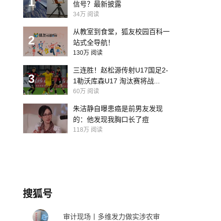
1
信号？最新披露
34万
阅读
从教室到食堂，狐友校园百科一
2
站式全导航！
130万
阅读
三连胜！赵松源传射U17国足2-
3
1勒沃库森U17 淘汰赛将战...
60万
阅读
朱洁静自曝患癌是前男友发现
的：他发现我胸口长了痘
118万
阅读
搜狐号
审计现场丨多维发力做实涉农审