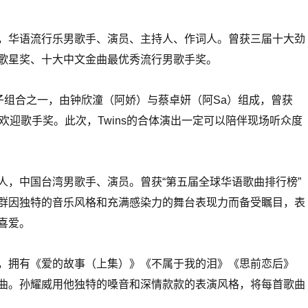
，华语流行乐男歌手、演员、主持人、作词人。曾获三届十大劲
歌星奖、十大中文金曲最优秀流行男歌手奖。
女子组合之一，由钟欣潼（阿娇）与蔡卓妍（阿Sa）组成，曾获
欢迎歌手奖。此次，Twins的合体演出一定可以陪伴现场听众度
人，中国台湾男歌手、演员。曾获“第五届全球华语歌曲排行榜”
群因独特的音乐风格和充满感染力的舞台表现力而备受瞩目，表
喜爱。
，拥有《爱的故事（上集）》《不属于我的泪》《思前恋后》
曲。孙耀威用他独特的嗓音和深情款款的表演风格，将每首歌曲