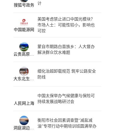
计
搜狐号政务
美国考虑禁止进口中国光模块？
市场人士：可能性较小，影响也
中国能源网
可控
蒙自市期路白苗族乡：人大督办
解决群众饮水难题
云贵高原生活指南
细化治超卸载规范 筑牢公路安全
防线
大东北生活资讯
中国太保举办气候健康与保险可
持续发展战略研讨会
人民网上海
衡阳市社会因素调查暨“减盐减
油”专项行动中期培训班圆满举办
洞庭湖边那些事儿