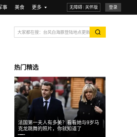
军事
美食
更多
无障碍
关怀版
登录
热门精选
参演
法国第一夫人有多美？看看她与9岁马
朱洁静自曝
克龙跳舞的照片，你就知道了
现我胸口长