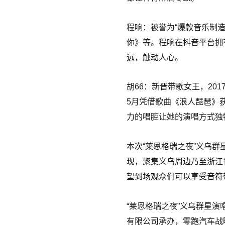
程响：被誉为“爆款音乐制
你》等。程响在抖音平台拥
远，触动人心。
胡66：新晋带歌女王，20
5月凭借歌曲《浪人琵琶》
力的唱腔让她的演唱方式独
本次“莱恩格瑞之夜”义乌群
现，聚集义乌周边乃至浙江
望到场观众们可以享受音符
“莱恩格瑞之夜”义乌群星
有限公司承办，零跑汽车战