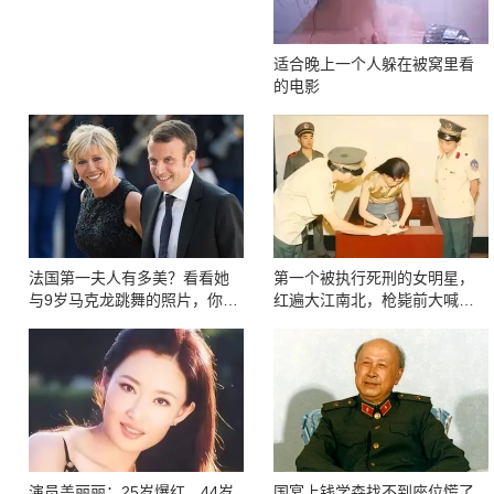
适合晚上一个人躲在被窝里看
的电影
法国第一夫人有多美？看看她
第一个被执行死刑的女明星，
与9岁马克龙跳舞的照片，你就
红遍大江南北，枪毙前大喊：
知道了
这不公平
演员盖丽丽：25岁爆红，44岁
国宴上钱学森找不到座位慌了