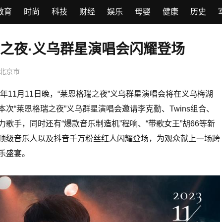
教育
时尚
科技
财经
娱乐
母婴
健康
历史
之夜·义乌群星演唱会闪耀登场
北京市
3年11月11日晚，“莱恩格瑞之夜”义乌群星演唱会将在义乌梅湖
次“莱恩格瑞之夜”义乌群星演唱会邀请李克勤、Twins组合、
歌手，同时还有“爆款音乐制造机”程响、“带歌女王”胡66等新
顶级音乐人以及抖音千万粉丝红人闪耀登场，为观众献上一场跨
乐盛宴。
香港殿堂级填词人黎彼得去世 曾
《鹿鼎记》等作品