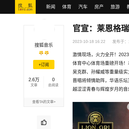
新闻
体育
汽车
房产
旅游
官宣：莱恩格瑞
官宣：莱恩格瑞之夜·义乌群星演唱会闪耀登场
2023-10-18 16:22
发布于：
搜狐音乐
激情现场，火力全开！202
体育中心体育场重磅开场！本
+订阅
吴克群、孙耀威等重量级实力
2.6万
0
晋唱将倾情助阵，华语乐坛
文章
总阅读
越涩涩青春与辉煌岁月的音
查看TA的文章>