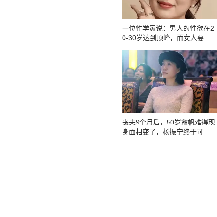
一位性学家说：男人的性欲在2
0-30岁达到顶峰，而女人要等
到中年
丧夫9个月后，50岁翁帆难得现
身面相变了，杨振宁终于可以
放心了