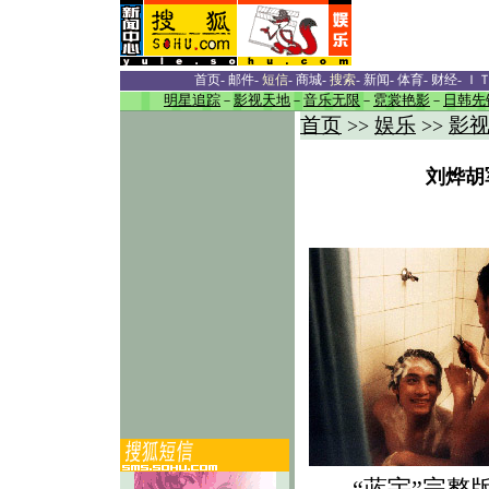
首页
-
邮件
-
短信
-
商城
-
搜索
-
新闻
-
体育
-
财经
-
Ｉ
明星追踪
－
影视天地
－
音乐无限
－
霓裳艳影
－
日韩先
首页
娱乐
影
>>
>>
刘烨胡
“蓝宇”完整版