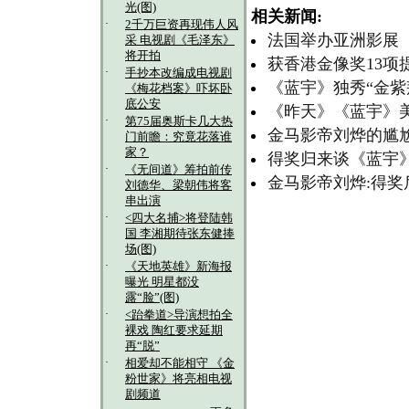
光(图)
相关新闻:
·
2千万巨资再现伟人风
法国举办亚洲影展 
采 电视剧《毛泽东》
将开拍
获香港金像奖13项提
·
手抄本改编成电视剧
《蓝宇》独秀“金紫
《梅花档案》吓坏卧
底公安
《昨天》《蓝宇》美
·
第75届奥斯卡几大热
金马影帝刘烨的尴尬
门前瞻：究竟花落谁
家？
得奖归来谈《蓝宇》
·
《无间道》筹拍前传
金马影帝刘烨:得奖
刘德华、梁朝伟将客
串出演
·
<四大名捕>将登陆韩
国 李湘期待张东健捧
场(图)
·
《天地英雄》新海报
曝光 明星都没
露“脸”(图)
·
<跆拳道>导演想拍全
裸戏 陶红要求延期
再“脱”
·
相爱却不能相守 《金
粉世家》将亮相电视
剧频道