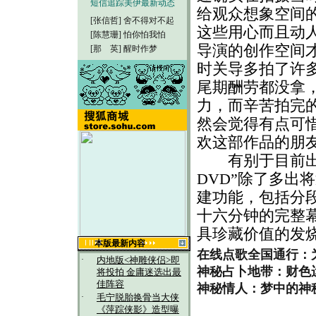
短信追踪美伊最新动态
给观众想象空间
[张信哲]
舍不得对不起
这些用心而且动
[陈慧珊]
怕你怕我怕
导演的创作空间
[那 英]
醒时作梦
时关导多拍了许
尾期酬劳都没拿
力，而辛苦拍完
然会觉得有点可
欢这部作品的朋
有别于目前出租
DVD”除了多出
建功能，包括分
十六分钟的完整
具珍藏价值的发
本版最新内容
在线点歌全国通行：
·
内地版<神雕侠侣>即
神秘占卜地带：财色
将投拍 金庸迷选出最
佳阵容
神秘情人：梦中的神
·
毛宁脱胎换骨当大侠
《萍踪侠影》造型曝