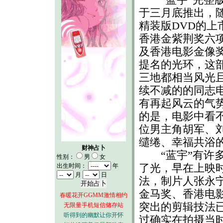
于三月底推出，
精装版DVD的上
香港金紫荆奖六
及香港电影金像
提名的光环，这
三地都相当风光
续不减的的同志
有再起风云的气
的是，电影中看
位男主角胡军、
缱绻、幸福共浴
财神占卜
“蓝宇”有许多
性别：
男
女
了光，早在上映
出生时间：
年
月
日
法，制片人张永宁
金马奖、香港电
春暖花开GGMM激情相约
突出的剪辑技法
无限量手机短信储存站
听得到的幽默让你开怀
过确实在拍摄当