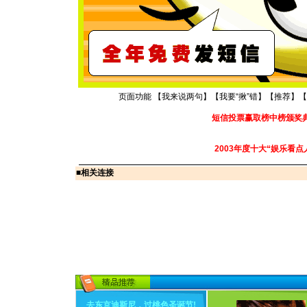
页面功能 【
我来说两句
】【
我要“揪”错
】【
推荐
】【
短信投票赢取榜中榜颁奖
2003年度十大“娱乐看点
■
相关连接
去东京迪斯尼，过桃色圣诞节
!