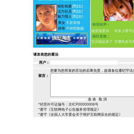
精彩相册
[男]
[女]
活力社员
[男]
[女]
魅力情人
[男]
[女]
美女
天若有情
·
和弦铃声：
帅哥
不帅照脸踢
很爱很爱你
有多少爱可
·
疯狂音效：
宝贝该起床了
甘撒热血写
请发表您的看法
用户：
您要为您所发的言论的后果负责，故请各位遵纪守法
留言：
*经营许可证编号：京ICP00000008号
*遵守《互联网电子公告服务管理规定》
*遵守《全国人大常委会关于维护互联网安全的规定》