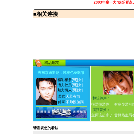
2003年度十大“娱乐看点
■
相关连接
去东京迪斯尼，过桃色圣诞节
!
精彩相册
[男]
[女]
活力社员
[男]
[女]
魅力情人
[男]
[女]
美女
天若有情
·
和弦铃声：
帅哥
不帅照脸踢
很爱很爱你
有多少爱可
·
疯狂音效：
宝贝该起床了
甘撒热血写
请发表您的看法