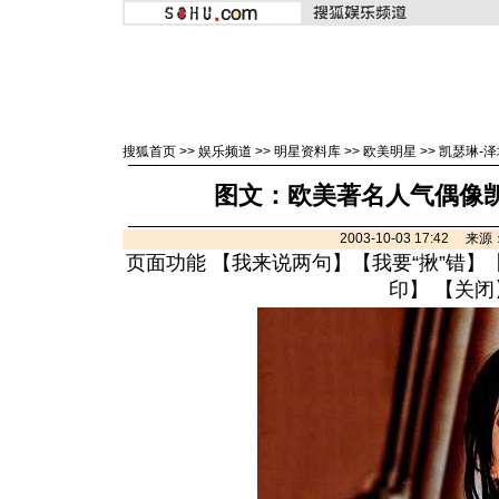
搜狐首页
>>
娱乐频道
>>
明星资料库
>>
欧美明星
>>
凯瑟琳-
图文：欧美著名人气偶像凯
2003-10-03 17:42 
页面功能 【
我来说两句
】【
我要“揪”错
】
印
】 【
关闭