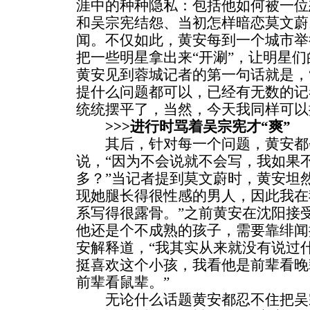
涯中的种种隐私：包括他如何被一位
和吴宗宪结怨、当初怎样暗恋莫文蔚
闻。不仅如此，黄安每到一个城市举
把一些明星拿出来“开涮”，让明星们
黄安见到蓉城记者的第一句话就是，
提什么问题都可以，已经有无数的记
统统摆平了，当然，今天我同样可以
>>>进行时骂着吴宗宪才“爽”
其后，针对每一个问题，黄安都
说，“因为不会说就不会写，我如果
多？”当记者提到莫文蔚时，黄安坦
现她腿长得很性感的男人，因此我在
系写得很露骨。”之前黄安在沈阳接
他还是个不成熟的孩子，需要靠绯闻
安解释道，“我其实从来就没有说过
挺喜欢这个小孩，我看他是前辈看晚
前辈看鼠辈。”
无论什么话题黄安都忍不住把吴