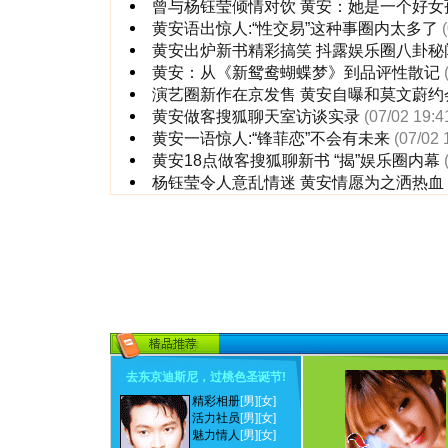
曾与杨钰莹倾情对饮 黄安：她是一个好女
黄安语出惊人:“性交易”这种事圈内太多了
黄安出炉新书精彩搞笑 抖露娱乐圈八卦秘
黄安：从《新鸳鸯蝴蝶梦》到品评性散记
演艺圈新作在京发售 黄安自曝和莫文蔚约
黄安做客搜狐聊天室访谈实录
(07/02 19:4
黄安一语惊人:“锋菲恋”不会有未来
(07/02 
黄安18点做客搜狐聊新书 “揭”娱乐圈内幕
杨钰莹令人意乱情迷 黄安情愿为之洒热血
去东京迪斯尼，过桃色圣诞节
!
精彩相册
[男]
[女]
活力社员
[男]
[女]
魅力情人
[男]
[女]