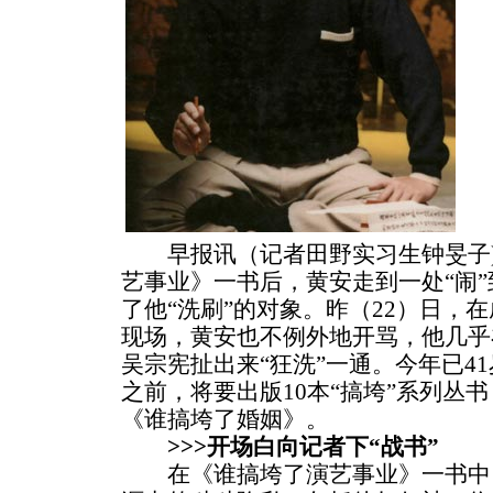
早报讯（记者田野实习生钟旻子)
艺事业》一书后，黄安走到一处“闹
了他“洗刷”的对象。昨（22）日，
现场，黄安也不例外地开骂，他几乎
吴宗宪扯出来“狂洗”一通。今年已4
之前，将要出版10本“搞垮”系列丛
《谁搞垮了婚姻》。
>>>开场白向记者下“战书”
在《谁搞垮了演艺事业》一书中