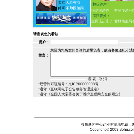
美女
天若有情
·
和弦铃声：
帅哥
不帅照脸踢
很爱很爱你
有多少爱可
·
疯狂音效：
宝贝该起床了
甘撒热血写
请发表您的看法
用户：
您要为您所发的言论的后果负责，故请各位遵纪守法
留言：
*经营许可证编号：京ICP00000008号
*遵守《互联网电子公告服务管理规定》
*遵守《全国人大常委会关于维护互联网安全的规定》
搜狐新闻中心24小时值班电话：010-6
Copyright © 2003 Sohu.com I