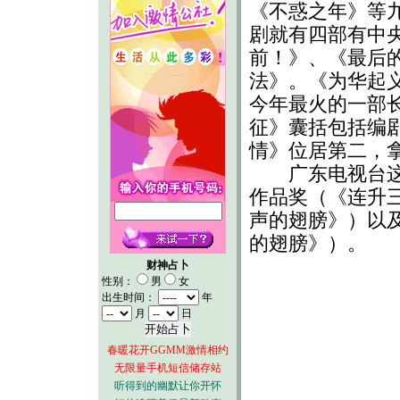
《不惑之年》等
剧就有四部有中
前！》、《最后
法》。《为华起
今年最火的一部长
征》囊括包括编
情》位居第二，
广东电视台这次
作品奖（《连升
声的翅膀》）以及
的翅膀》）。
财神占卜
性别：
男
女
出生时间：
年
月
日
春暖花开GGMM激情相约
无限量手机短信储存站
听得到的幽默让你开怀