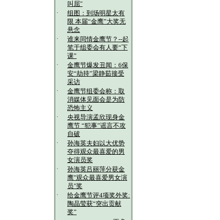
叫屈"
·
组图：到场明星太有
限 本届“金鹰”大奖无
悬念
·
谁来同情金鹰节？--起
笔于组委会有人要“下
课”
·
金鹰节爆发丑闻：6保
安“劫持”梁静茹接受
采访
·
金鹰节组委会称：取
消媒体见面会是为防
恐怖主义
·
央视导演孟欣现身金
鹰节 “犯事”谣言不攻
自破
·
孙海英夫妇以大优势
夺得观众最喜爱的男
女演员奖
·
孙海英吕丽萍分获金
鹰"观众最喜爱男女演
员"奖
·
给金鹰节评4项奖外奖:
陶晶莹获“突出贡献
奖”