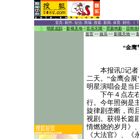
首页
-
邮件
-
短信
-
商城
-
搜索
-
新闻
-
体育
-
财经
-
Ｉ
明星追踪
－
影视天地
－
音乐无限
－
霓裳艳影
－
日韩先
首页
>>
娱乐
>>
影视天地
>>
“金鹰
本报讯记者 
二天。“金鹰会展
明星演唱会是当
下午４点左右，
行。今年照例是
旋律剧垄断，而
视剧。获得长篇
情燃烧的岁月》
《大法官》、《