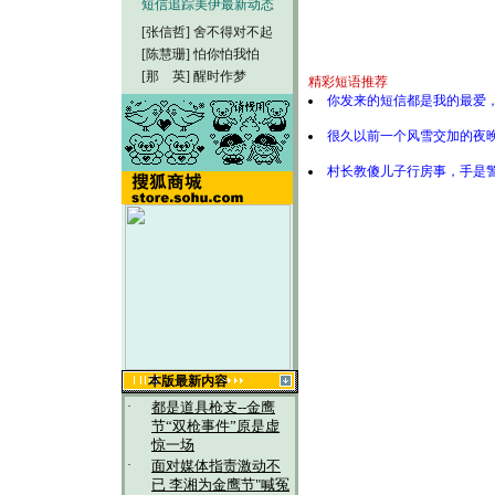
短信追踪美伊最新动态
[张信哲]
舍不得对不起
[陈慧珊]
怕你怕我怕
[那 英]
醒时作梦
精彩短语推荐
你发来的短信都是我的最爱
很久以前一个风雪交加的夜
村长教傻儿子行房事，手是
本版最新内容
·
都是道具枪支--金鹰
节“双枪事件”原是虚
惊一场
·
面对媒体指责激动不
已 李湘为金鹰节"喊冤