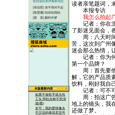
短信追踪美伊最新动态
读者亲笔题词，
[张信哲]
舍不得对不起
本报专访
[陈慧珊]
怕你怕我怕
我怎么拍起广
[那 英]
醒时作梦
记者：你在北
了影迷见面会，
周：八天时间
苦，这次到广州
迷会那么热情，
记者：你为何
第一个品牌？
周：首先要他们
解，它的产品质
饮料，刚好我自
本版最新内容
记者：可不可
·
如果不做歌手就当包
周：拍这广告花
工头 阿杜自称不想演
地上的镜头，我
戏(图)
·
史可：我的爱情像永
还做了梦。
不沉没的泰坦尼克号