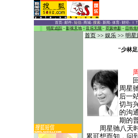
首页
-
邮件
-
短信
-
商城
-
搜索
-
新闻
-
体育
-
财经
-
Ｉ
明星追踪
－
影视天地
－
音乐无限
－
霓裳艳影
－
日韩先
首页
>>
娱乐
>>
明星
"少林
周星
回家
周星
后一
切与
的沟
期的
周星驰八天时间
累可想而知，问