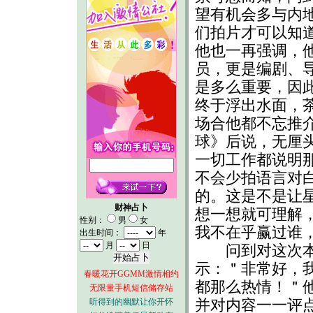
望有机会多与内
们拍片才可以知
他也一再强调，
员，更是编剧、
是多么重要，因
终于浮出水面，
场合他都不忘推
球》后说，无厘
一切工作都说明
不会少拍语言对
的。这是不是让
财神占卜
想一想就可理解
性别：
男
女
我不在乎赢过谁
出生时间：
年
月
日
问到对这次本报
示：＂非常好，
春暖花开GGMM激情相约
都那么热情！＂
无限量手机短信储存站
听得到的幽默让你开怀
并对内容一一评