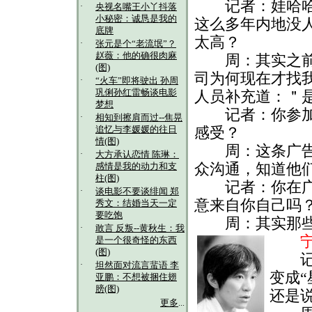
记者：娃哈哈应
·
央视名嘴王小丫抖落
小秘密：诚恳是我的
这么多年内地没
底牌
太高？
·
张元是个“老流氓”？
赵薇：他的确很肉麻
周：其实之前也
(图)
司为何现在才找
·
“火车”即将驶出 孙周
巩俐孙红雷畅谈电影
人员补充道：＂
梦想
记者：你参加娃
·
相知到擦肩而过--焦晃
追忆与李媛媛的往日
感受？
情(图)
周：这条广告自
·
大方承认恋情 陈琳：
众沟通，知道他
感情是我的动力和支
柱(图)
记者：你在广告
·
谈电影不要谈绯闻 郑
意来自你自己吗
秀文：结婚当天一定
要吃饱
周：其实那些话
·
敢言 反叛--黄秋生：我
宁愿
是一个很奇怪的东西
(图)
记者
·
坦然面对流言蜚语 李
变成
亚鹏：不想被捆住翅
膀(图)
还是
更多
...