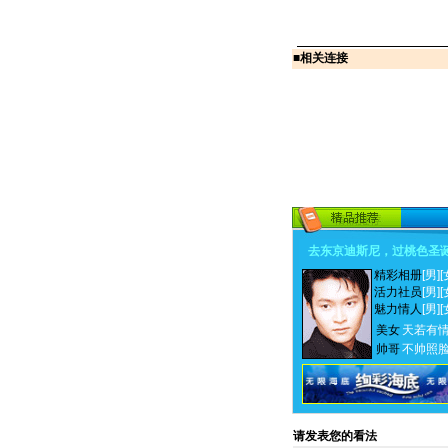
■
相关连接
去东京迪斯尼，过桃色圣
精彩相册
[男]
[
活力社员
[男]
[
魅力情人
[男]
[
美女
天若有
帅哥
不帅照
请发表您的看法