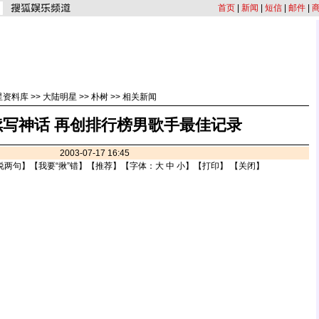
首页
|
新闻
|
短信
|
邮件
|
星资料库
>>
大陆明星
>>
朴树
>>
相关新闻
续写神话 再创排行榜男歌手最佳记录
2003-07-17 16:45
说两句
】【
我要“揪”错
】【
推荐
】【字体：
大
中
小
】【
打印
】 【
关闭
】