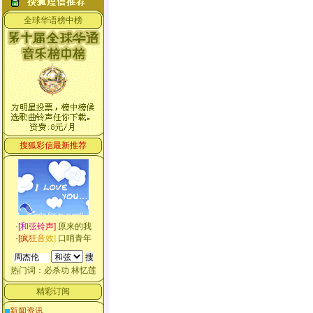
全球华语榜中榜
搜狐彩信最新推荐
·
[
和
弦
铃
声
]
原来的我
·
[
疯
狂
音
效
]
口哨青年
热门词：
必杀功
林忆莲
精彩订阅
新闻资讯