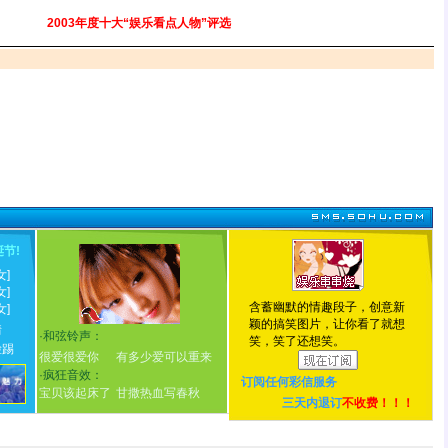
2003年度十大“娱乐看点人物”评选
诞节
!
女]
女]
含蓄幽默的情趣段子，创意新
女]
颖的搞笑图片，让你看了就想
情
·
和弦铃声：
笑，笑了还想笑。
脸踢
很爱很爱你
有多少爱可以重来
·
疯狂音效：
订阅任何
彩信服务
宝贝该起床了
甘撒热血写春秋
三天内退订
不收费！！！