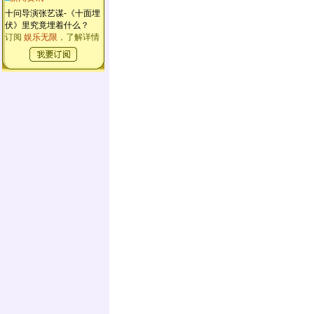
十问导演张艺谋-《十面埋
伏》里究竟埋着什么？
订阅
娱乐无限
，了解详情