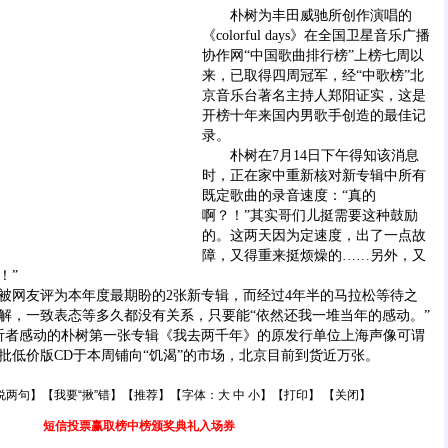
朴树为丰田威驰所创作演唱的
《colorful days》在全国卫星音乐广播
协作网“中国歌曲排行榜”上榜七周以
来，已取得四周冠军，经“中歌榜”北
京音乐台著名主持人郑阳证实，这是
开榜十年来国内男歌手创造的最佳记
录。
朴树在7月14日下午得知该消息
时，正在家中重新核对新专辑中所有
既定歌曲的录音速度：“真的
啊？！”其实哥们儿挺需要这种鼓励
的。这两天因为定速度，出了一点故
障，又得重来挺烦燥的……另外，又
！”
网友评为本年度最期盼的2张新专辑，而经过4年半的马拉松等待之
解，一致表态等多久都没有关系，只要能“依然还我一堆当年的感动。”
者感动的朴树第一张专辑《我去两千年》的原发行单位上海声像可谓
批低价版CD于本周铺向“饥渴”的市场，北京目前到货近万张。
说两句
】【
我要“揪”错
】【
推荐
】【字体：
大
中
小
】【
打印
】 【
关闭
】
短信投票赢取榜中榜颁奖典礼入场券