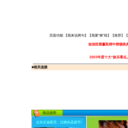
页面功能 【
我来说两句
】【
我要“揪”错
】【
推荐
】【
短信投票赢取榜中榜颁奖
2003年度十大“娱乐看点
■
相关连接
去东京迪斯尼，过桃色圣诞节
!