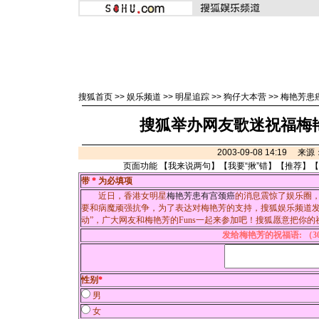
搜狐首页
>>
娱乐频道
>>
明星追踪
>>
狗仔大本营
>>
梅艳芳患
搜狐举办网友歌迷祝福梅
2003-09-08 14:19 来
页面功能 【
我来说两句
】【
我要“揪”错
】【
推荐
】【
带
*
为必填项
近日，香港女明星
梅艳芳患有宫颈癌
的消息震惊了娱乐圈
要和病魔顽强抗争，为了表达对梅艳芳的支持，搜狐娱乐频道发
动”，广大网友和梅艳芳的Funs一起来参加吧！搜狐愿意把你
发给梅艳芳的祝福语: （3
性别
*
男
女