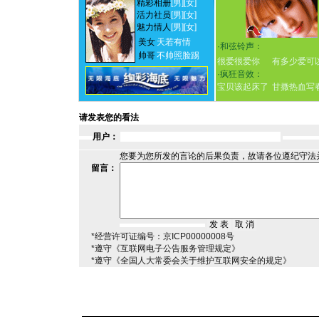
精彩相册
[男]
[女]
活力社员
[男]
[女]
魅力情人
[男]
[女]
美女
天若有情
·
和弦铃声：
帅哥
不帅照脸踢
很爱很爱你
有多少爱可
·
疯狂音效：
宝贝该起床了
甘撒热血写
请发表您的看法
用户：
您要为您所发的言论的后果负责，故请各位遵纪守法
留言：
*经营许可证编号：京ICP00000008号
*遵守《互联网电子公告服务管理规定》
*遵守《全国人大常委会关于维护互联网安全的规定》