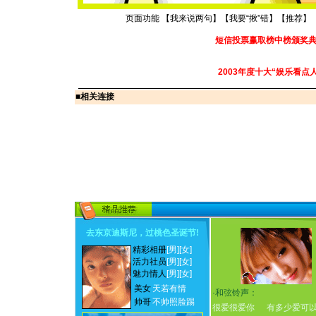
页面功能 【
我来说两句
】【
我要“揪”错
】【
推荐
】
短信投票赢取榜中榜颁奖
2003年度十大“娱乐看点
■
相关连接
去东京迪斯尼，过桃色圣诞节
!
精彩相册
[男]
[女]
活力社员
[男]
[女]
魅力情人
[男]
[女]
美女
天若有情
·
和弦铃声：
帅哥
不帅照脸踢
很爱很爱你
有多少爱可