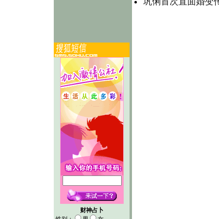
巩俐首次直面婚变传
财神占卜