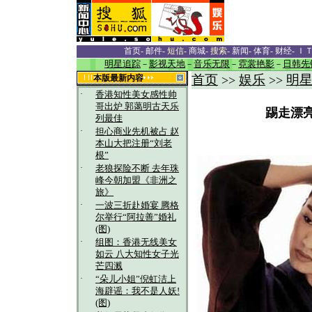
首页
-
邮件
-
短信
-
商城
-
搜索
-
新闻
-
体育
-
财经
-
Ｉ
明星追踪
－
影视天地
－
音乐无限
－
霓裳艳影
－
日韩先
首页
娱乐
明
本版最新内容
>>
>>
·
香港知性美女感性帅
哥出炉 郭蔼明古天乐
踢走漂
列最佳
·
担心商业先机被占 赵
本山大把注册“刘老
根”
·
老狼探险不断 去年珠
峰今朝加盟《非洲之
旅》
·
一波三折赴婚宴 腾格
尔举行“阿拉善”婚礼
(图)
·
组图：香港无线美女
如云 八大知性女子光
芒四溅
·
“朵儿小姐”倪虹洁上
海辟谣：我不是人妖!
(图)