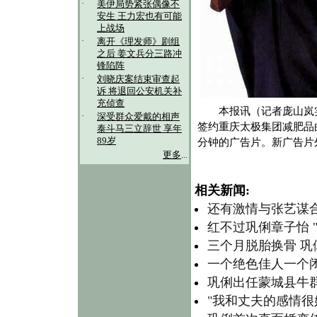
·
美伊局势紧张偶像不
安生 王力宏也有可能
上战场
·
离开《理发师》剧组
之后 姜文兵分三路冲
锋陷阵
·
刘晓庆案结束审查起
诉 将退回公安机关补
充侦查
本报讯（记者庞山岚实
·
深受群众爱戴的相声
签约重庆太极集团减肥品
泰斗马三立辞世 享年
89岁
分钟的广告片。新广告片
更多
...
相关新闻:
还有激情与张艺谋合
红不过巩俐章子怡 
三个月脱胎换骨 巩
一个绝色佳人一个
巩俐出任蒙城县牛
"我和丈夫的感情很