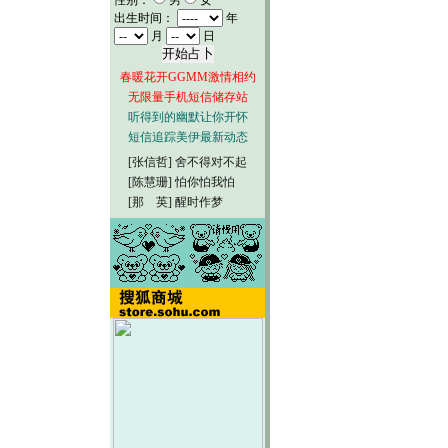
性别：
男
女
出生时间：
年
月
日
春暖花开GGMM激情相约
无限量手机短信储存站
听得到的幽默让你开怀
短信追踪美伊最新动态
[张信哲]
舍不得对不起
[陈慧珊]
怕你怕我怕
[那 英]
醒时作梦