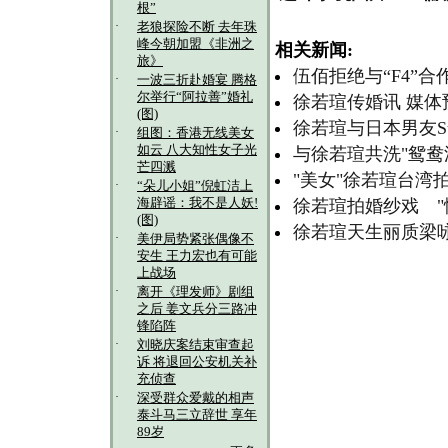
根”
·
老狼探险不断 去年珠
峰今朝加盟《非洲之
相关新闻:
旅》
伍佰拒绝与“F4”合作
·
一波三折赴婚宴 腾格
尔举行“阿拉善”婚礼
徐若瑄传婚讯 媒体
(图)
徐若瑄与日本男友S
·
组图：香港无线美女
如云 八大知性女子光
与徐若瑄共洗"鸳鸯
芒四溅
"美女"徐若瑄台湾
·
“朵儿小姐”倪虹洁上
海辟谣：我不是人妖!
徐若瑄拍婚纱戏 "
(图)
徐若瑄天生丽质梁
·
美伊局势紧张偶像不
安生 王力宏也有可能
上战场
·
离开《理发师》剧组
之后 姜文兵分三路冲
锋陷阵
·
刘晓庆案结束审查起
诉 将退回公安机关补
充侦查
·
深受群众爱戴的相声
泰斗马三立辞世 享年
89岁