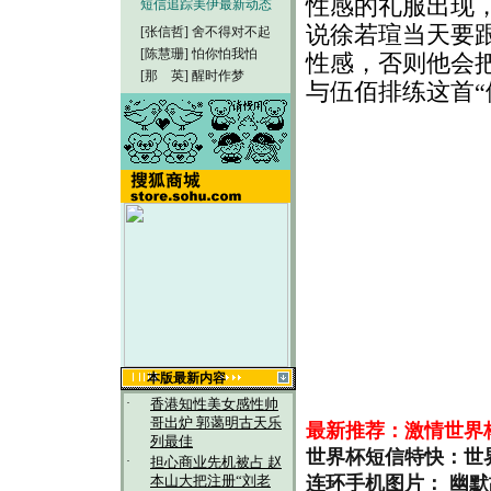
性感的礼服出现
短信追踪美伊最新动态
说徐若瑄当天要跟
[张信哲]
舍不得对不起
[陈慧珊]
怕你怕我怕
性感，否则他会
[那 英]
醒时作梦
与伍佰排练这首“
本版最新内容
·
香港知性美女感性帅
哥出炉 郭蔼明古天乐
最新推荐：激情世界
列最佳
世界杯短信特快：世
·
担心商业先机被占 赵
连环手机图片： 幽
本山大把注册“刘老