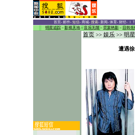
首页
-
邮件
-
短信
-
商城
-
搜索
-
新闻
-
体育
-
财经
-
Ｉ
明星追踪
－
影视天地
－
音乐无限
－
霓裳艳影
－
日韩先
首页
娱乐
明
>>
>>
遭遇徐