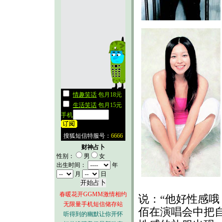
财神占卜
性别：
男
女
出生时间：
年
月
日
春暖花开GGMM激情相约
说：“他好性感哦
无限量手机短信储存站
佰在演唱会中把
听得到的幽默让你开怀