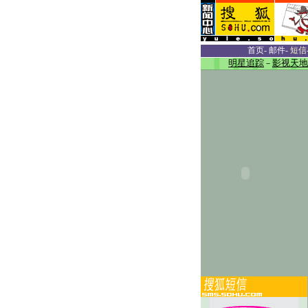
首页
-
邮件
-
短信
明星追踪
－
影视天地