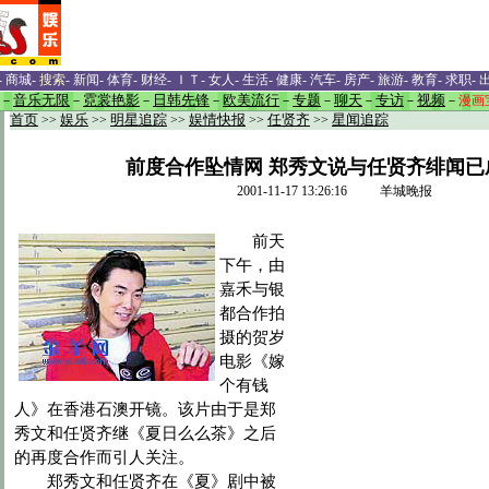
-
商城
-
搜索
-
新闻
-
体育
-
财经
-
ＩＴ
-
女人
-
生活
-
健康
-
汽车
-
房产
-
旅游
-
教育
-
求职
-
－
音乐无限
－
霓裳艳影
－
日韩先锋
－
欧美流行
－
专题
－
聊天
－
专访
－
视频
－
漫画
首页
>>
娱乐
>>
明星追踪
>>
娱情快报
>>
任贤齐
>>
星闻追踪
前度合作坠情网 郑秀文说与任贤齐绯闻已
2001-11-17 13:26:16 羊城晚报
前天
下午，由
嘉禾与银
都合作拍
摄的贺岁
电影《嫁
个有钱
人》在香港石澳开镜。该片由于是郑
秀文和任贤齐继《夏日么么茶》之后
的再度合作而引人关注。
郑秀文和任贤齐在《夏》剧中被