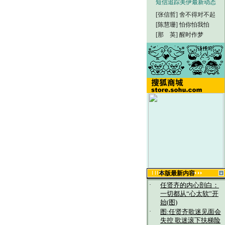
短信追踪美伊最新动态
[张信哲]
舍不得对不起
[陈慧珊]
怕你怕我怕
[那 英]
醒时作梦
本版最新内容
·
任贤齐的内心剖白：
一切都从“心太软”开
始(图)
·
图:任贤齐歌迷见面会
失控 歌迷滚下扶梯险