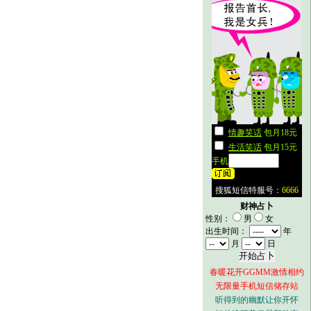
财神占卜
性别：
男
女
出生时间：
年
月
日
春暖花开GGMM激情相约
无限量手机短信储存站
听得到的幽默让你开怀