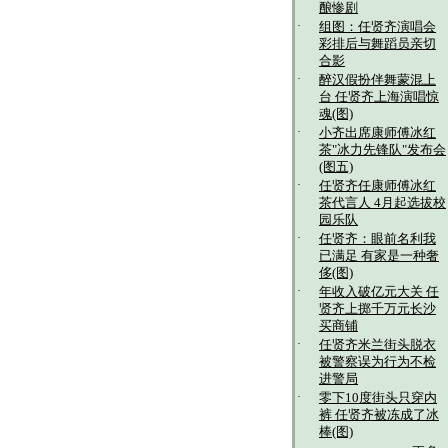
酿惨剧
·
组图：任贤齐演唱会
彩排后与舞蹈员亲切
合影
·
醉汉假扮伴舞蒙混上
台 任贤齐上海演唱惊
魂(图)
·
小齐出席康师傅冰红
茶"冰力先锋队"发布会
(图五)
·
任贤齐任康师傅冰红
茶代言人 4月起选拔校
园乐队
·
任贤齐：眼前名利我
已满足 有家是一种奢
侈(图)
·
年收入破亿元大关 任
贤齐上掷千万元长沙
买商铺
·
任贤齐米兰街头脱衣
被警察误为行为不检
进警局
·
零下10度街头只穿内
裤 任贤齐被冻成了冰
棒(图)