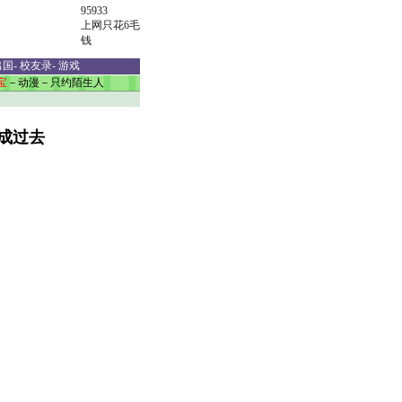
95933
上网只花6毛
钱
出国
-
校友录
-
游戏
宝
－
动漫
－
只约陌生人
成过去