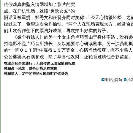
传假戏真做坠入情网增加了影片的卖
点。在开机现场，这段“男欢女爱”的
旧话又被重提，郑秀文和任贤齐同时笑称：“今天心情很轻松，之
经过去了，希望这次合作愉快。”两个人在现场表现大方，经常合
们上次合作创下的票房好成绩，再次拍出好卖的片子。
《嫁个有钱人》的另一个女主角卢巧音由于身体不适，没有参
拍电影不是卢巧音所擅长，所以她要专心研读剧本。另一演员胡枫
的“一笔ＯＵＴ消”中赢得１５万奖金，心情当然很爽，有不少路
公公婆婆入石澳参观，除了恭喜他发财，还轮番邀请他合影留念。
在线点歌全国通行：为您传递无限深情和祝福
神秘占卜地带：财色运势尽在掌握
神秘情人：梦中的神秘女郎随时伴你身边
我来说两句
推荐