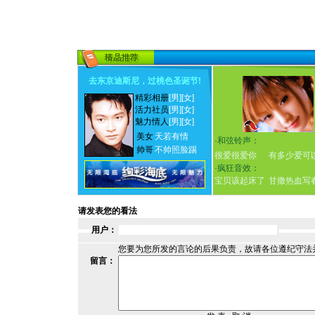
去东京迪斯尼，过桃色圣诞节
!
精彩相册
[男]
[女]
活力社员
[男]
[女]
魅力情人
[男]
[女]
美女
天若有情
·
和弦铃声：
帅哥
不帅照脸踢
很爱很爱你
有多少爱可
·
疯狂音效：
宝贝该起床了
甘撒热血写
请发表您的看法
用户：
您要为您所发的言论的后果负责，故请各位遵纪守法
留言：