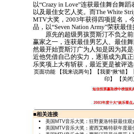
以“Crazy in Love”连获最佳舞
以及最佳女艺人奖。而The White S
MTV大奖，2003年获得四项提名
品，以“Seven Nation Army”荣获
原先的超级男孩贾斯汀不负之前
赢家之一，连获最佳男艺人、最佳舞
然最开始贾斯汀广为人知是因为其是
近他凭借自己的实力，逐渐成为真正
乐奖项上大有斩获，最近更是被评选
页面功能 【
我来说两句
】【
我要“揪”错
】
印
】 【
关闭
短信投票赢取榜中榜颁奖
2003年度十大“娱乐看点
■
相关连接
美国MTV音乐大奖：狂野夏洛特获最佳观
美国MTV音乐大奖：蜜西艾略特获年度最