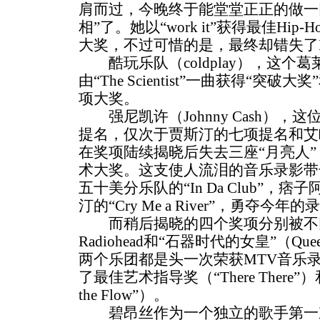
肩而过，今晚终于能堂堂正正的做一回
相”了。她以“work it”获得最佳Hi
大奖，不过可惜的是，最终却错失了
酷玩乐队（coldplay），这个
由“The Scientist”一曲获得“突
项大奖。
强尼凯许（Johnny Cash），
提名，仅次于贾斯汀的七项提名和艾
在奖项陆续揭晓后失去三座“月亮人”，
术大奖。这支使人流泪的音乐录影带击败了
五十美分乐队的“In Da Club”，痞子阿姆
汀的“Cry Me a River”，勇夺今
而稍后揭晓的四个奖项分别被不
Radiohead和“石器时代的女皇”（Queens 
两个乐团都是头一次荣获MTV音乐
了最佳艺术指导奖（“There There”
the Flow”）。
碧昂丝作为一个独立的歌手第一