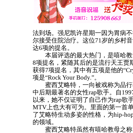
法到场。强尼凯许星期一因为胃病不
尔接受住院治疗。这位71岁的乡村
达6项的提名。
本届评选的最大热门，是嘻哈教
8项提名，紧随其后的是流行天王贾斯汀（Jus
获得7项提名，其中有五项是他的“Cry M
项是“Rock Your Body.”。
蜜西艾略特，一向被戏称为品行不
中后期最著名的女性rap歌手。自1997年凭
以来，她不仅证明了自己作为rap歌
MTV上也大有可为。里面的第一首单曲T
了艾略特生动多姿的性格，为hip-h
的领域。
蜜西艾略特虽然有嘻哈教母之称