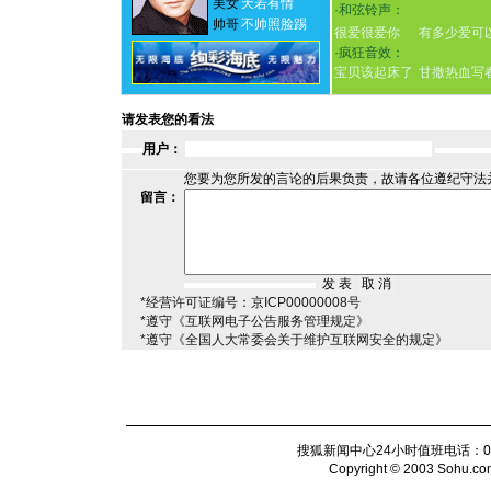
美女
天若有情
·
和弦铃声：
帅哥
不帅照脸踢
很爱很爱你
有多少爱可
·
疯狂音效：
宝贝该起床了
甘撒热血写
请发表您的看法
用户：
您要为您所发的言论的后果负责，故请各位遵纪守法
留言：
*经营许可证编号：京ICP00000008号
*遵守《互联网电子公告服务管理规定》
*遵守《全国人大常委会关于维护互联网安全的规定》
搜狐新闻中心24小时值班电话：010-6
Copyright © 2003 Sohu.com I