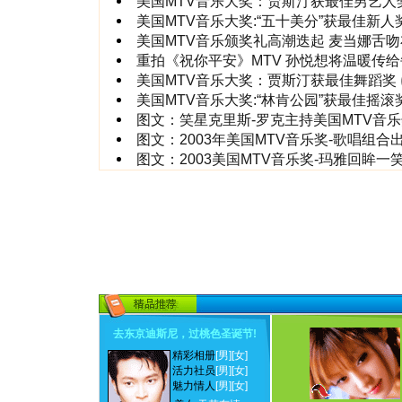
美国MTV音乐大奖：贾斯汀获最佳男艺人
美国MTV音乐大奖:“五十美分”获最佳新人
美国MTV音乐颁奖礼高潮迭起 麦当娜舌
重拍《祝你平安》MTV 孙悦想将温暖传
美国MTV音乐大奖：贾斯汀获最佳舞蹈奖
美国MTV音乐大奖:“林肯公园”获最佳摇滚
图文：笑星克里斯-罗克主持美国MTV音
图文：2003年美国MTV音乐奖-歌唱组合
图文：2003美国MTV音乐奖-玛雅回眸一
去东京迪斯尼，过桃色圣诞节
!
精彩相册
[男]
[女]
活力社员
[男]
[女]
魅力情人
[男]
[女]