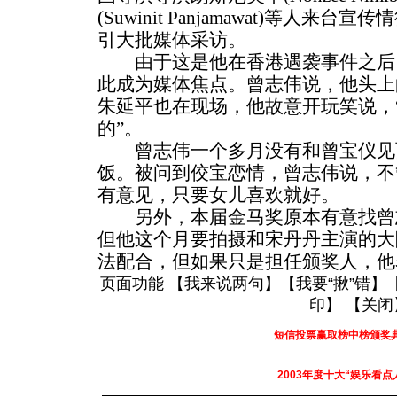
(Suwinit Panjamawat)等人来台宣
引大批媒体采访。
由于这是他在香港遇袭事件之后
此成为媒体焦点。曾志伟说，他头上
朱延平也在现场，他故意开玩笑说，
的”。
曾志伟一个多月没有和曾宝仪见
饭。被问到佼宝恋情，曾志伟说，不
有意见，只要女儿喜欢就好。
另外，本届金马奖原本有意找曾
但他这个月要拍摄和宋丹丹主演的大
法配合，但如果只是担任颁奖人，他
页面功能 【
我来说两句
】【
我要“揪”错
】
印
】 【
关闭
短信投票赢取榜中榜颁奖
2003年度十大“娱乐看点