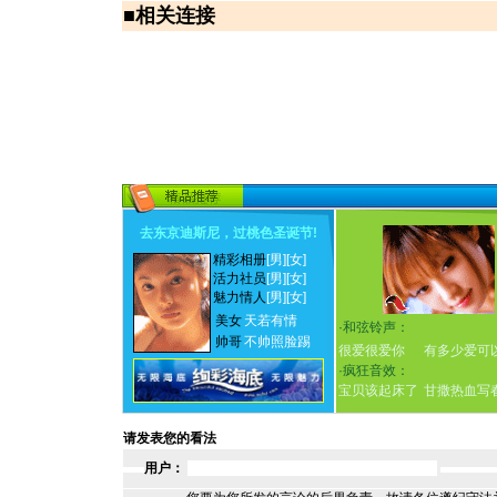
■
相关连接
去东京迪斯尼，过桃色圣诞节
!
精彩相册
[男]
[女]
活力社员
[男]
[女]
魅力情人
[男]
[女]
美女
天若有情
·
和弦铃声：
帅哥
不帅照脸踢
很爱很爱你
有多少爱可
·
疯狂音效：
宝贝该起床了
甘撒热血写
请发表您的看法
用户：