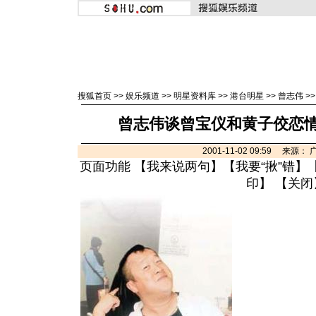
搜狐首页
>>
娱乐频道
>>
明星资料库
>>
港台明星
>>
曾志伟
>
曾志伟谈曾宝仪和黄子佼恋情
2001-11-02 09:59 来源
页面功能 【
我来说两句
】【
我要“揪”错
】
印
】 【
关闭