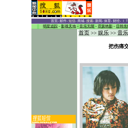
首页
-
邮件
-
短信
-
商城
-
搜索
-
新闻
-
体育
-
财经
-
Ｉ
明星追踪
－
影视天地
－
音乐无限
－
霓裳艳影
－
日韩先
首页
娱乐
音
>>
>>
把伤痛交