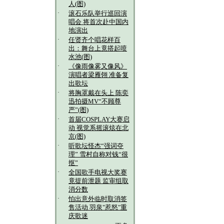
人(图)
·
滚石乐队举行巡回演
唱会 将首次赴中国内
地演出
·
任贤齐个唱花样百
出：舞台上竟搭起喷
水池(图)
·
《像雨像雾又像风》
演唱者梁雁翎 准备复
出歌坛
·
将胸罩戴在头上 陈奕
迅拍摄MV“不顾尊
严”(图)
·
首届COSPLAY大赛启
动 视觉系摇滚炫在北
京(图)
·
听歌坛怪杰“强词夺
理” 雪村自称对钱“很
抠”
·
全国歌手电视大奖赛
竟提前泄题 监审组取
消分数
·
怕出意外临时取消签
售活动 羽泉"惹怒"重
庆歌迷