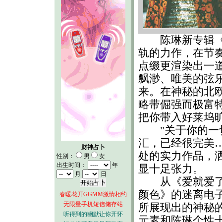
陈琳新专辑《爱
轨的力作，在节
点缀更渲染出一
飘渺、唯美的弦
来。在神秘的北
略带倔强而极富
把你带入好莱坞
"关于你的一切
汇，已经很完美
财神占卜
处的实力作品，
性别：
男
女
出生时间：
年
显十足张力。
月
日
从《爱就爱了》
颜色》的迷离电
春暖花开GGMM激情相约
无限量手机短信储存站
所展现出的神秘
听得到的幽默让你开怀
元素和陈琳个性