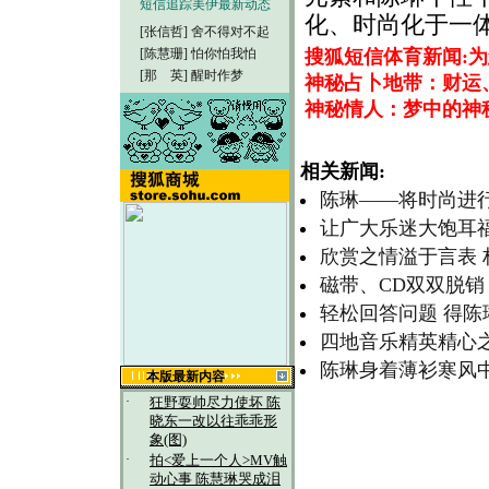
短信追踪美伊最新动态
化、时尚化于一
[张信哲]
舍不得对不起
[陈慧珊]
怕你怕我怕
搜狐短信体育新闻:
[那 英]
醒时作梦
神秘占卜地带：财运、性
神秘情人：梦中的神
相关新闻:
陈琳——将时尚进
让广大乐迷大饱耳
欣赏之情溢于言表
磁带、CD双双脱销
轻松回答问题 得
四地音乐精英精心之
陈琳身着薄衫寒风中
本版最新内容
·
狂野耍帅尽力使坏 陈
晓东一改以往乖乖形
象(图)
·
拍<爱上一个人>MV触
动心事 陈慧琳哭成泪