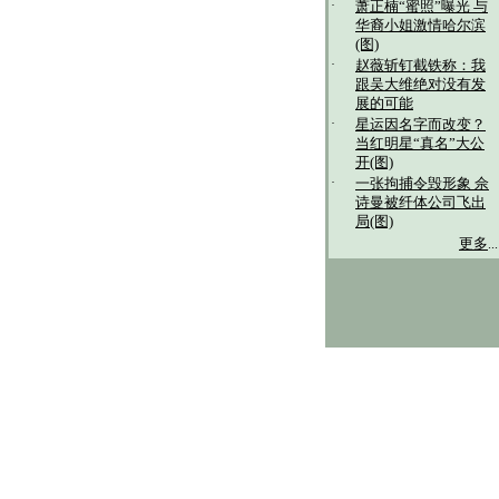
·
萧正楠“蜜照”曝光 与
华裔小姐激情哈尔滨
(图)
·
赵薇斩钉截铁称：我
跟吴大维绝对没有发
展的可能
·
星运因名字而改变？
当红明星“真名”大公
开(图)
·
一张拘捕令毁形象 佘
诗曼被纤体公司飞出
局(图)
更多
...