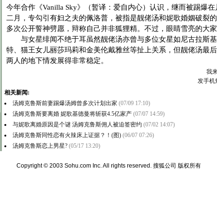
今年合作《Vanilla Sky》（暂译：爱自内心）认识，继而被踢
二月，专勾引有妇之夫的佩洛普，被指是靓佬汤和妮歌婚姻破裂的
多次公开誓神劈愿，辩称自己并非狐狸精。不过，眼睛雪亮的大家
与女星绯闻不绝于耳虽然靓佬汤亦曾与多位女星如尼古拉斯基
特、猫王女儿丽莎玛莉和金美伦戴雅丝等扯上关系，但靓佬汤最后
两人的地下情发展得非常稳定。
我
发手机
相关新闻:
汤姆克鲁斯前妻踢爆汤姆曾多次计划出家
(07/09 17:10)
汤姆克鲁斯要离婚 妮歌基德曼将斩获4.5亿家产
(07/07 14:59)
与妮歌离婚原因是个谜 汤姆克鲁斯佣人被迫签密约
(07/02 14:07)
汤姆克鲁斯同性恋有火辣床上证据？！(图)
(06/07 07:26)
汤姆克鲁斯恋上男星?
(05/17 13:20)
Copyright © 2003 Sohu.com Inc. All rights reserved.
搜狐公司 版权所有