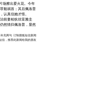
爆在片场擦出爱火花。今年
罪魁祸首；其后佩洛普
，认真信她才怪。
治前妻柏狄丝亚雅圭
仍然情归佩洛普，显然
来补充两句
订制搜狐短信新闻
短信，推荐此新闻给我的朋友