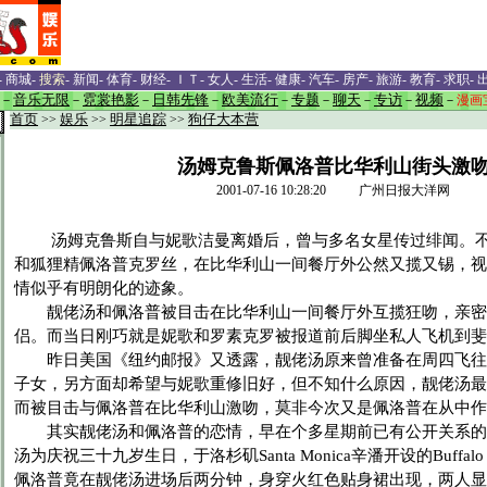
-
商城
-
搜索
-
新闻
-
体育
-
财经
-
ＩＴ
-
女人
-
生活
-
健康
-
汽车
-
房产
-
旅游
-
教育
-
求职
-
－
音乐无限
－
霓裳艳影
－
日韩先锋
－
欧美流行
－
专题
－
聊天
－
专访
－
视频
－
漫画
首页
>>
娱乐
>>
明星追踪
>>
狗仔大本营
汤姆克鲁斯佩洛普比华利山街头激
2001-07-16 10:28:20 广州日报大洋网
汤姆克鲁斯自与妮歌洁曼离婚后，曾与多名女星传过绯闻。不
和狐狸精佩洛普克罗丝，在比华利山一间餐厅外公然又揽又锡，视
情似乎有明朗化的迹象。
靓佬汤和佩洛普被目击在比华利山一间餐厅外互揽狂吻，亲密
侣。而当日刚巧就是妮歌和罗素克罗被报道前后脚坐私人飞机到斐
昨日美国《纽约邮报》又透露，靓佬汤原来曾准备在周四飞往
子女，另方面却希望与妮歌重修旧好，但不知什么原因，靓佬汤最
而被目击与佩洛普在比华利山激吻，莫非今次又是佩洛普在从中作
其实靓佬汤和佩洛普的恋情，早在个多星期前已有公开关系的
汤为庆祝三十九岁生日，于洛杉矶Santa Monica辛潘开设的Buffal
佩洛普竟在靓佬汤进场后两分钟，身穿火红色贴身裙出现，两人显