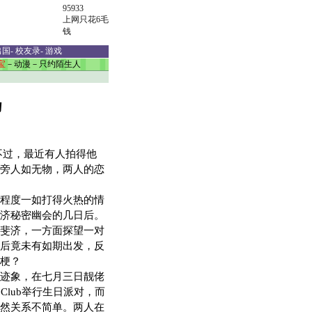
95933
上网只花6毛
钱
出国
-
校友录
-
游戏
宝
－
动漫
－
只约陌生人
吻
过，最近有人拍得他
旁人如无物，两人的恋
程度一如打得火热的情
济秘密幽会的几日后。
斐济，一方面探望一对
后竟未有如期出发，反
梗？
迹象，在七月三日靓佬
o Club举行生日派对，而
然关系不简单。两人在