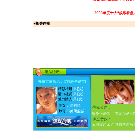
2003年度十大“娱乐看点
■
相关连接
去东京迪斯尼，过桃色圣诞节
!
精彩相册
[男]
[女]
活力社员
[男]
[女]
魅力情人
[男]
[女]
美女
天若有情
·
和弦铃声：
帅哥
不帅照脸踢
很爱很爱你
有多少爱可
·
疯狂音效：
宝贝该起床了
甘撒热血写