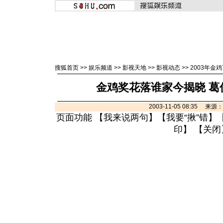
搜狐首页
>>
娱乐频道
>>
影视天地
>>
影视动态
>>
2003年金
金鸡奖花落谁家今揭晓 葛
2003-11-05 08:35 来
页面功能 【
我来说两句
】【
我要“揪”错
】
印
】 【
关闭