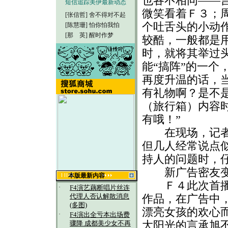
也各不相同——
短信追踪美伊最新动态
微笑看着Ｆ３；
[张信哲]
舍不得对不起
个吐舌头的小动
[陈慧珊]
怕你怕我怕
[那 英]
醒时作梦
较酷，一般都是
时，就将其举过
能“搞阵”的一个
再度升温的话，
有礼物啊？是不
（旅行箱）内容
有哦！”
在现场，记者发
但几人经常说点似
持人的问题时，仔
新广告密友变
本版最新内容
Ｆ４此次首播的
·
F4演艺藕断唱片丝连
作品，在广告中
代理人否认解散消息
(多图)
漂亮女孩的欢心
·
F4演出全亏本出场费
大阳光的言承旭不
骤降 成都美少女不再