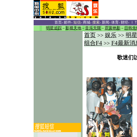
首页
-
邮件
-
短信
-
商城
-
搜索
-
新闻
-
体育
-
财经
-
Ｉ
明星追踪
－
影视天地
－
音乐无限
－
霓裳艳影
－
日韩先
首页
娱乐
明
>>
>>
组合F4
F4最新消
>>
歌迷们以