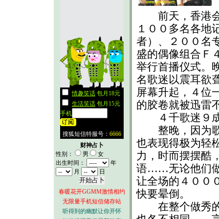
前天，香港会议
１００多名各地
者）、２００名
盛的偶像组合Ｆ
举行首播仪式。
名歌迷以震耳欲
屏幕升起，４位
的胶卷就被迅雷不
４千歌迷９成
整晚，因为歌迷
也表现得极为轻
财神占卜
力，时而摆摆酷
性别：
男
女
出生时间：
年
语……无论他们
月
日
让全场的４００
快要晕倒。
春暖花开GGMM激情相约
无限量手机短信储存站
在整个做秀的过
听得到的幽默让你开怀