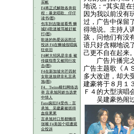
买帐
地说：“其实是
·
F4将正式解散各奔前
因为我以前没有玩
程：暴龙唱歌、仔仔
读书(图)
过，广告中保留
·
包车到吉隆坡看秀 狮
得地说。主持人
城F4歌迷被骂被赶被
打(图)
孩，问他们有没
·
歌迷的热爱远远胜过
语只好含糊地说了
投诉 F4在狮城假唱疯
狂依旧
己更不自在起来
·
F4树大招风是非多 被
广告片播完之后
传媒指责又被同行攻
击(图)
广告主题歌《Ａ
·
F4在新加坡光芒四射
多大改进，却大
女歌迷放肆非礼言承
旭(图)
建豪将于８月１
·
F4、Twins横扫网络选
Ｆ４的大型演唱
举 言承旭阿娇当选梦
中情人
吴建豪热闹过生
·
Fans疯狂F4受伤：言
承旭、吴建豪被抓得
血痕累累
·
言承旭对口形都懒得
张嘴 F4美国个唱遭观
众投诉