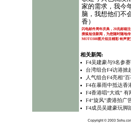
家的需求，我今
脑，我想他们不
香）
闪电邮件周年庆典，20兆邮箱
搜狐短信新闻，为您随时随地传
MOTO388图片炫目精彩
铃声更
相关新闻:
F4吴建豪与9名参赛
台湾组合F4访港掀
人气组合F4亮相"百
F4在暴雨中抵达香
F4香港唱“大戏” 
F4“旋风”袭港拍广告
F4成员吴建豪玩脚踏
Copyright © 2003 Sohu.com 