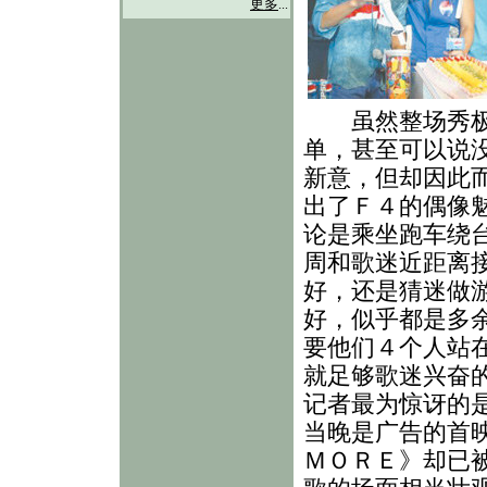
更多
...
虽然整场秀极
单，甚至可以说
新意，但却因此
出了Ｆ４的偶像
论是乘坐跑车绕
周和歌迷近距离
好，还是猜迷做
好，似乎都是多
要他们４个人站
就足够歌迷兴奋
记者最为惊讶的
当晚是广告的首
ＭＯＲＥ》却已