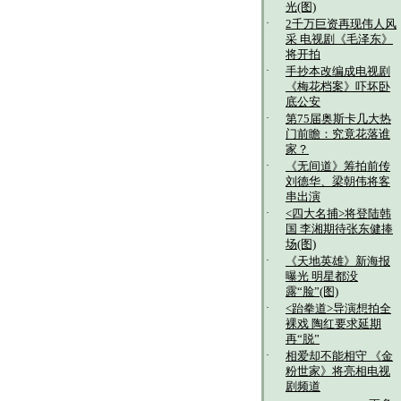
光(图)
·
2千万巨资再现伟人风
采 电视剧《毛泽东》
将开拍
·
手抄本改编成电视剧
《梅花档案》吓坏卧
底公安
·
第75届奥斯卡几大热
门前瞻：究竟花落谁
家？
·
《无间道》筹拍前传
刘德华、梁朝伟将客
串出演
·
<四大名捕>将登陆韩
国 李湘期待张东健捧
场(图)
·
《天地英雄》新海报
曝光 明星都没
露“脸”(图)
·
<跆拳道>导演想拍全
裸戏 陶红要求延期
再“脱”
·
相爱却不能相守 《金
粉世家》将亮相电视
剧频道