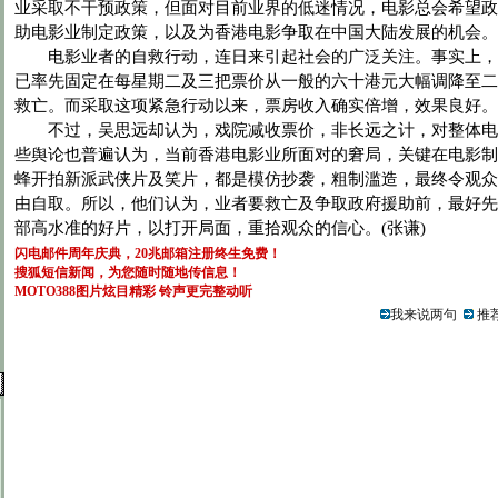
业采取不干预政策，但面对目前业界的低迷情况，电影总会希望政
助电影业制定政策，以及为香港电影争取在中国大陆发展的机会。
电影业者的自救行动，连日来引起社会的广泛关注。事实上，
已率先固定在每星期二及三把票价从一般的六十港元大幅调降至二
救亡。而采取这项紧急行动以来，票房收入确实倍增，效果良好。
不过，吴思远却认为，戏院减收票价，非长远之计，对整体电
些舆论也普遍认为，当前香港电影业所面对的窘局，关键在电影制
蜂开拍新派武侠片及笑片，都是模仿抄袭，粗制滥造，最终令观众
由自取。所以，他们认为，业者要救亡及争取政府援助前，最好先
部高水准的好片，以打开局面，重拾观众的信心。(张谦)
闪电邮件周年庆典，20兆邮箱注册终生免费！
搜狐短信新闻，为您随时随地传信息！
MOTO388图片炫目精彩
铃声更完整动听
我来说两句
推荐