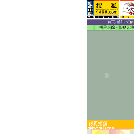
首页
-
邮件
-
短信
明星追踪
－
影视天地