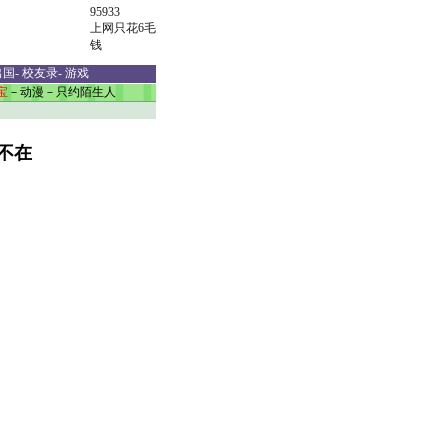
95933
上网只花6毛
钱
出国
-
校友录
-
游戏
宝
－
动漫
－
只约陌生人
不在