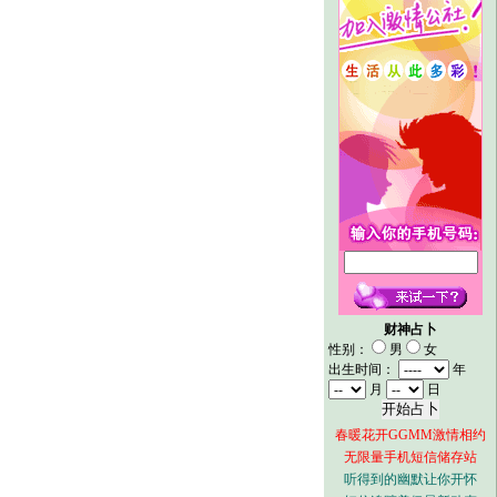
财神占卜
性别：
男
女
出生时间：
年
月
日
春暖花开GGMM激情相约
无限量手机短信储存站
听得到的幽默让你开怀