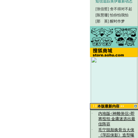
短信追踪美伊最新动态
[张信哲]
舍不得对不起
[陈慧珊]
怕你怕我怕
[那 英]
醒时作梦
本版最新内容
·
内地版<神雕侠侣>即
将投拍 金庸迷选出最
佳阵容
·
毛宁脱胎换骨当大侠
《萍踪侠影》造型曝