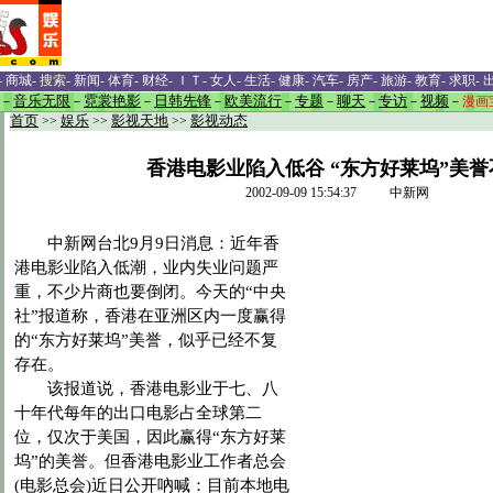
-
商城
-
搜索
-
新闻
-
体育
-
财经
-
ＩＴ
-
女人
-
生活
-
健康
-
汽车
-
房产
-
旅游
-
教育
-
求职
-
－
音乐无限
－
霓裳艳影
－
日韩先锋
－
欧美流行
－
专题
－
聊天
－
专访
－
视频
－
漫画
首页
>>
娱乐
>>
影视天地
>>
影视动态
香港电影业陷入低谷 “东方好莱坞”美誉
2002-09-09 15:54:37 中新网
中新网台北9月9日消息：近年香
港电影业陷入低潮，业内失业问题严
重，不少片商也要倒闭。今天的“中央
社”报道称，香港在亚洲区内一度赢得
的“东方好莱坞”美誉，似乎已经不复
存在。
该报道说，香港电影业于七、八
十年代每年的出口电影占全球第二
位，仅次于美国，因此赢得“东方好莱
坞”的美誉。但香港电影业工作者总会
(电影总会)近日公开吶喊：目前本地电