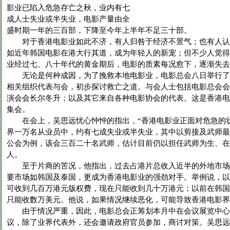
影业已陷入危急存亡之秋，业内有七
成人士失业或半失业，电影产量由全
盛时期一年的三百部，下降至今年上半年不足三十部。
对于香港电影业如此不济，有人归咎于经济不景气；也有人认
如近年韩国电影在港大行其道，成为年轻人的新宠；但不少人觉得
业经过七、八十年代的黄金期后，电影的质素每况愈下，逐渐失去
无论是何种成因，为了挽救本地电影业，电影总会八日举行了
相关组织代表与会，初步探讨救亡之道。与会人士包括电影总会会
演会会长尔冬升；以及其它来自各种电影协会的代表。这是香港电
集会。
在会上，吴思远忧心忡忡的指出，“香港电影业正面对危急的状
界一万名从业员中，约有七成失业或半失业，其中以剪接及武师最
公会为例，该会三百二十名武师，估计目前仍以担任武师为生、在
人。
至于片商的苦况，他指出，过去占港片总收入近半的外地市场
要市场如韩国及泰国，更成为香港电影业的强劲对手。举例说，以
可收到几百万港元版权费，现在只能收到几十万港元；以前在韩国
只能收数万美元。他说，如果情况继续恶化，可能导致香港电影界
由于情况严重，因此，电影总会正筹划本月中在会议展览中心
议，除了业界代表外，还会邀请政府官员参加，商讨对策。吴思远