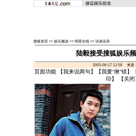
搜狐首页
>>
娱乐频道
>>
明星在线
>>
访谈实录
陆毅接受搜狐娱乐
2003-06-17 12:58 
页面功能 【
我来说两句
】【
我要“揪”错
】
印
】 【
关闭