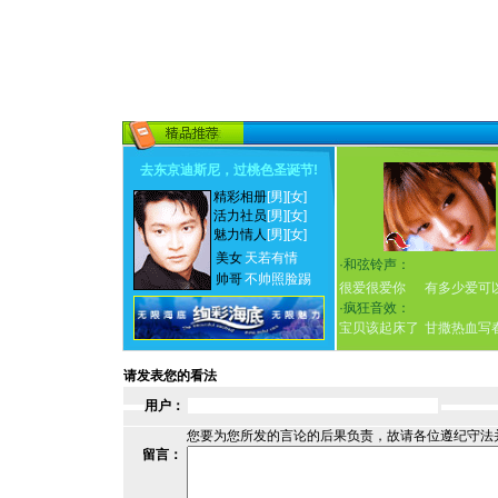
去东京迪斯尼，过桃色圣诞节
!
精彩相册
[男]
[女]
活力社员
[男]
[女]
魅力情人
[男]
[女]
美女
天若有情
·
和弦铃声：
帅哥
不帅照脸踢
很爱很爱你
有多少爱可
·
疯狂音效：
宝贝该起床了
甘撒热血写
请发表您的看法
用户：
您要为您所发的言论的后果负责，故请各位遵纪守法
留言：