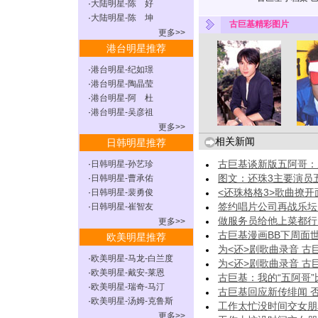
·
大陆明星-陈 好
·
大陆明星-陈 坤
古巨基精彩图片
更多>>
港台明星推荐
·
港台明星-纪如璟
·
港台明星-陶晶莹
·
港台明星-阿 杜
·
港台明星-吴彦祖
更多>>
相关新闻
日韩明星推荐
古巨基谈新版五阿哥：
·
日韩明星-孙艺珍
图文：还珠3主要演员
·
日韩明星-曹承佑
<还珠格格3>歌曲撩开
·
日韩明星-裴勇俊
签约唱片公司再战乐坛
·
日韩明星-崔智友
做服务员给他上菜都行
更多>>
古巨基漫画BB下周面
欧美明星推荐
为<还>剧歌曲录音 
·
欧美明星-马龙-白兰度
为<还>剧歌曲录音 
·
欧美明星-戴安-莱恩
古巨基：我的“五阿哥
·
欧美明星-瑞奇-马汀
古巨基回应新传绯闻 否
·
欧美明星-汤姆-克鲁斯
工作太忙没时间交女朋
更多>>