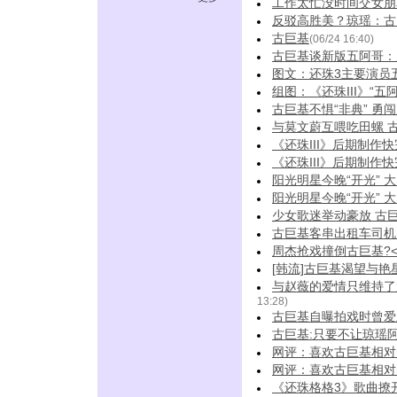
工作太忙没时间交女朋
反驳高胜美？琼瑶：古
古巨基
(06/24 16:40)
古巨基谈新版五阿哥：
图文：还珠3主要演员
组图：《还珠III》“五
古巨基不惧“非典” 勇
与莫文蔚互喂吃田螺 
《还珠III》后期制作
《还珠III》后期制作
阳光明星今晚“开光” 
阳光明星今晚“开光” 
少女歌迷举动豪放 古巨
古巨基客串出租车司机 
周杰抢戏撞倒古巨基?<
[韩流]古巨基渴望与艳星
与赵薇的爱情只维持了
13:28)
古巨基自曝拍戏时曾爱
古巨基:只要不让琼瑶阿
网评：喜欢古巨基相对
网评：喜欢古巨基相对
《还珠格格3》歌曲撩