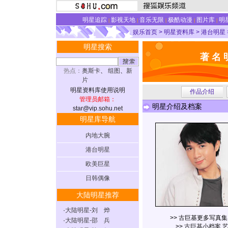
明星追踪
影视天地
音乐无限
极酷动漫
图片库
明
|
|
|
|
|
娱乐首页
>
明星资料库
>
港台明星
明星搜索
著 名 
热点：
奥斯卡
、
组图
、
新
片
明星资料库使用说明
作品介绍
管理员邮箱：
明星介绍及档案
star@vip.sohu.net
明星库导航
内地大腕
港台明星
欧美巨星
日韩偶像
大陆明星推荐
·
大陆明星-刘 烨
>> 古巨基更多写真
·
大陆明星-邵 兵
>>
古巨基小档案