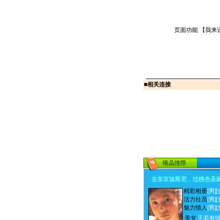
页面功能 【
我来
■
相关连接
去东京迪斯尼，过桃色圣
精彩相册
[男]
[
活力社员
[男]
[
魅力情人
[男]
[
美女
天若有