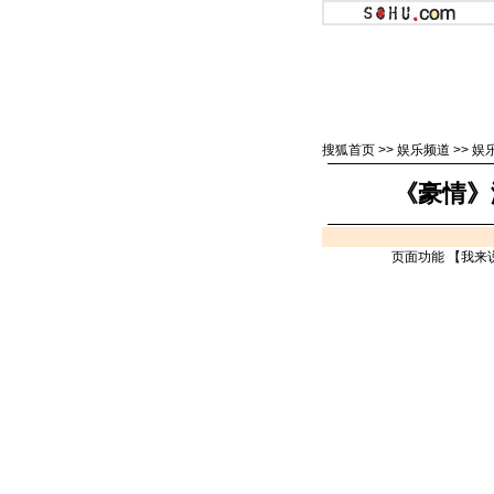
搜狐首页
>>
娱乐频道
>>
娱
《豪情》
页面功能 【
我来