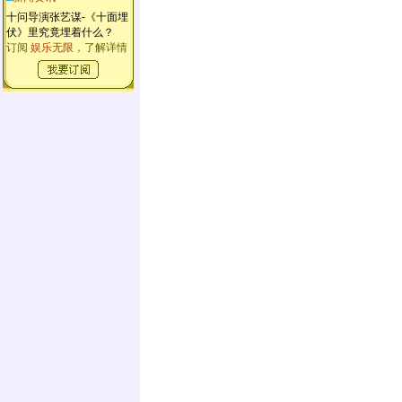
十问导演张艺谋-《十面埋
伏》里究竟埋着什么？
订阅
娱乐无限
，了解详情