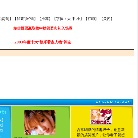
说两句
】【
我要“揪”错
】【
推荐
】【字体：
大
中
小
】【
打印
】 【
关闭
】
短信投票赢取榜中榜颁奖典礼入场券
2003年度十大“娱乐看点人物”评选
诞节
!
女]
女]
含蓄幽默的情趣段子，创意新
女]
颖的搞笑图片，让你看了就想
情