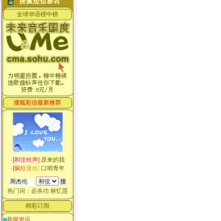
全球华语榜中榜
搜狐彩信最新推荐
·
[
和
弦
铃
声
]
原来的我
·
[
疯
狂
音
效
]
口哨青年
热门词：
必杀功
林忆莲
精彩订阅
新闻资讯