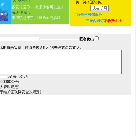
·
和弦铃声：
笑，笑了还想笑。
脸踢
很爱很爱你
有多少爱可以重来
·
疯狂音效：
订阅任何
彩信服务
宝贝该起床了
甘撒热血写春秋
三天内退订
不收费！！！
匿名发出
论的后果负责，故请各位遵纪守法并注意语言文明。
000008号
服务管理规定》
关于维护互联网安全的规定》