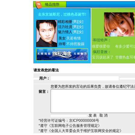
去东京迪斯尼，过桃色圣诞节
!
精彩相册
[男]
[女]
活力社员
[男]
[女]
魅力情人
[男]
[女]
美女
天若有情
·
和弦铃声：
帅哥
不帅照脸踢
很爱很爱你
有多少爱可
·
疯狂音效：
宝贝该起床了
甘撒热血写
请发表您的看法
用户：
您要为您所发的言论的后果负责，故请各位遵纪守法
留言：
*经营许可证编号：京ICP00000008号
*遵守《互联网电子公告服务管理规定》
*遵守《全国人大常委会关于维护互联网安全的规定》