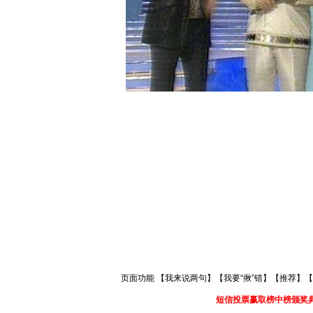
页面功能 【
我来说两句
】【
我要“揪”错
】【
推荐
】【
短信投票赢取榜中榜颁奖