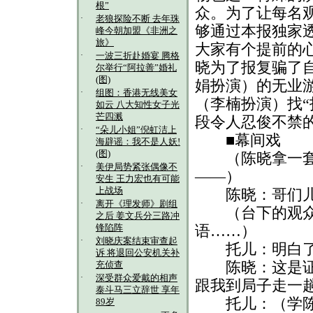
根”
众。为了让每名
·
老狼探险不断 去年珠
够通过本报独家
峰今朝加盟《非洲之
旅》
大家有个提前的
·
一波三折赴婚宴 腾格
晓为了报复骗了
尔举行“阿拉善”婚礼
(图)
娟扮演）的无业
·
组图：香港无线美女
（李楠扮演）找“
如云 八大知性女子光
芒四溅
段令人忍俊不禁
·
“朵儿小姐”倪虹洁上
■幕间戏
海辟谣：我不是人妖!
(图)
（陈晓拿一套警
·
美伊局势紧张偶像不
——）
安生 王力宏也有可能
上战场
陈晓：哥们儿
·
离开《理发师》剧组
（台下的观众“
之后 姜文兵分三路冲
语……）
锋陷阵
·
刘晓庆案结束审查起
托儿：明白了
诉 将退回公安机关补
陈晓：这是证件
充侦查
·
深受群众爱戴的相声
跟我到局子走一
泰斗马三立辞世 享年
托儿：（学陈晓
89岁