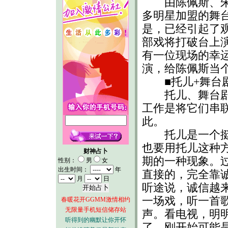
由陈佩斯、朱时
多明星加盟的舞
是，已经引起了
部戏将打破台上
有一位现场的幸
演，给陈佩斯当个
■托儿+舞台剧
托儿、舞台剧、
工作是将它们串
此。
托儿是一个挺大
也要用托儿这种
财神占卜
期的一种现象。
性别：
男
女
出生时间：
年
直接的，完全靠
月
日
听途说，诚信越
一场戏，听一首
春暖花开GGMM激情相约
无限量手机短信储存站
声。看电视，明
听得到的幽默让你开怀
了。刚开始可能