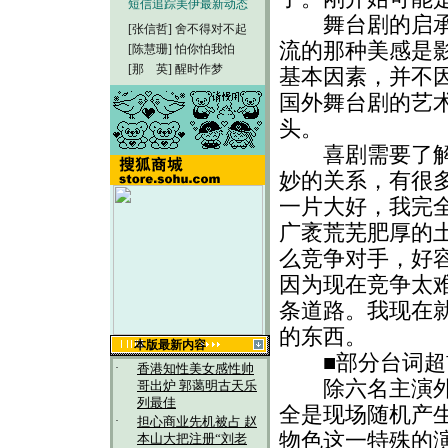
短信追踪美伊最新动态
舞台剧的启承转
[张信哲]
舍不得对不起
流的那种美感是
[陈慧珊]
怕你怕我怕
[那 英]
醒时作梦
基本因素，并不
国外舞台剧的艺
头。
喜剧需要了解更
妙的关系，有很
一片大好，我完
广袤荒芜肥厚的
么竞争对手，好
因为现在竞争太
条道路。我现在
的东西。
本版最新内容
■部分台词超
·
香港知性美女感性帅
除六名主演外，
哥出炉 郭蔼明古天乐
列最佳
全是现场随机产
·
担心商业先机被占 赵
物色这一特殊的
本山大把注册“刘老