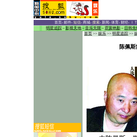
首页
-
邮件
-
短信
-
商城
-
搜索
-
新闻
-
体育
-
财经
-
Ｉ
明星追踪
－
影视天地
－
音乐无限
－
霓裳艳影
－
日韩先
首页
>>
娱乐
>>
明星追踪
>>
陈佩斯