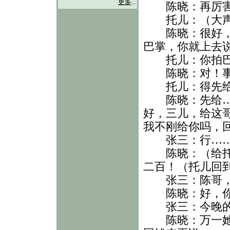
更多
...
陈晓：再厉害
托儿：（大声
陈晓：很好，记
巴掌，你就上去
托儿：你拍巴
陈晓：对！事
托儿：得先给
陈晓：先给……
好，三儿，给这
我不刚给你吗，
张三：行……
陈晓：（给托儿
二百！（托儿回
张三：陈哥，
陈晓：好，你告
张三：今晚的
陈晓：万一她漏