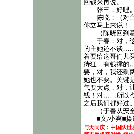
回钱来再说。
张三：好哩。
陈晓：（对台下
你立马上来说！
（陈晓回到幕内
于春：对，这是
的主她还不谈…
着要给这哥们儿
待狂，有钱撑的
要，对，我还剩
她也不要。关键
气要大点，对，
钱！对……所以
之后我们都好过
（于春从安全
■文/小爽■摄
与天同庆：中国队世