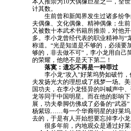
本人推崇为10大偶像巨星之一，全
计其数。
生前曾和新闻界发生过诸多纷争
夫偶像、文化偶像、精神偶像；生前
又被数十本武术书籍所推崇，对他开
多。李小龙曾经代表的职业精神与“
称道。“光是知道是不够的，必须要加
够的，非去做不可”，李小龙用自己
的荣耀，他绝不是天下第二！
落寞：遗忘不再是一种罪过
李小龙“攻入”好莱坞势如破竹，
夫发扬光大的理想成了残梦一场。美
国功夫，在李小龙怪异的叫喊声中、
龙等同于中国明星。而在他的影响下
展，功夫拳脚仿佛成了必备的“武器
杨紫琼……每一个华裔明星的好莱坞
去的，于是有人开始想要忘掉李小龙
很多年前，内地观众是通过好莱