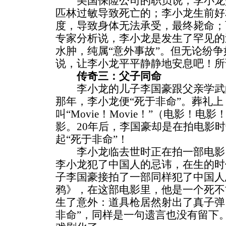
美国保险公司的职员说，李小龙
匹林过敏导致死亡的；李小龙生前好
度，导致身体无法承受，最终毙命；
专家分析说，李小龙是发生了罕见的
水肿，纯属“意外事故”。但无论纷
说，让李小龙平平静静地安息吧！所
传奇三：父子同命
李小龙的儿子李国豪跟父亲学武的
那年，李小龙便“死于非命”。葬礼
叫“Movie！Movie！”（电影！
影。20年后，李国豪却是在拍电影
起“死于非命”！
李小龙临去世时正在拍一部电影
李小龙犯了中国人的忌讳，在生的时
子李国豪接拍了一部同样犯了中国人
鸦》，在这部电影里，他是一个死不
生了意外：道具枪居然射出了真子弹
非命”，同样是一句遗言也没有留下