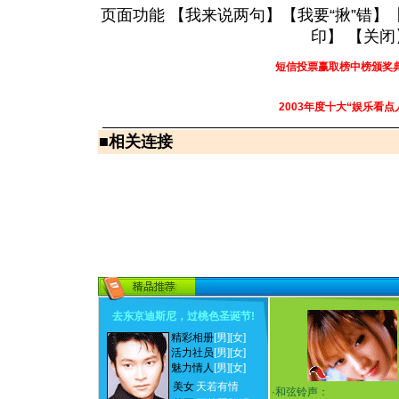
页面功能 【
我来说两句
】【
我要“揪”错
】
印
】 【
关闭
短信投票赢取榜中榜颁奖
2003年度十大“娱乐看点
■
相关连接
去东京迪斯尼，过桃色圣诞节
!
精彩相册
[男]
[女]
活力社员
[男]
[女]
魅力情人
[男]
[女]
美女
天若有情
·
和弦铃声：