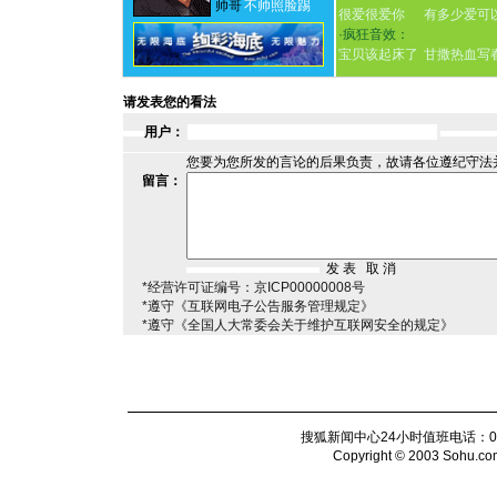
帅哥
不帅照脸踢
很爱很爱你
有多少爱可
·
疯狂音效：
宝贝该起床了
甘撒热血写
请发表您的看法
用户：
您要为您所发的言论的后果负责，故请各位遵纪守法
留言：
*经营许可证编号：京ICP00000008号
*遵守《互联网电子公告服务管理规定》
*遵守《全国人大常委会关于维护互联网安全的规定》
搜狐新闻中心24小时值班电话：010-6
Copyright © 2003 Sohu.com I