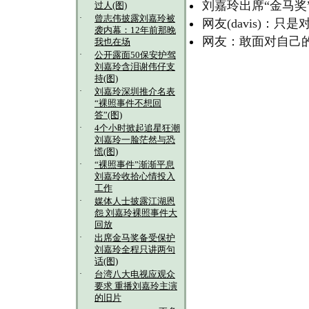
刘嘉玲出席“金马奖
过人(图)
·
曾志伟披露刘嘉玲被
网友(davis)：
袭内幕：12年前那晚
网友：敢面对自己
我也在场
·
公开露面50保安护驾
刘嘉玲含泪谢伟仔支
持(图)
·
刘嘉玲深圳推介名表
“裸照事件不想回
答”(图)
·
4个小时掀起追星狂潮
刘嘉玲一脸茫然与恐
慌(图)
·
“裸照事件”渐渐平息
刘嘉玲收拾心情投入
工作
·
媒体人士披露江湖恩
怨 刘嘉玲裸照事件大
回放
·
出席金马奖备受保护
刘嘉玲全程只讲两句
话(图)
·
台湾八大电视应观众
要求 重播刘嘉玲主演
的旧片