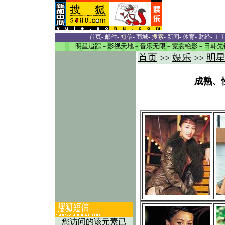
首页
-
邮件
-
短信
-
商城
-
搜索
-
新闻
-
体育
-
财经
-
Ｉ
明星追踪
－
影视天地
－
音乐无限
－
霓裳艳影
－
日韩先
首页
娱乐
明
>>
>>
成熟、