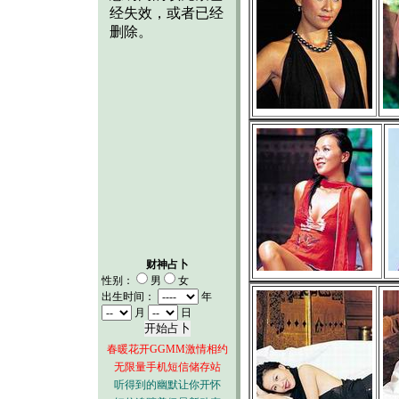
财神占卜
性别：
男
女
出生时间：
年
月
日
春暖花开GGMM激情相约
无限量手机短信储存站
听得到的幽默让你开怀