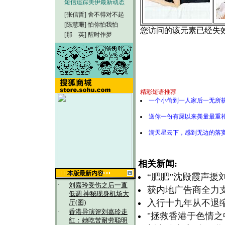
短信追踪美伊最新动态
[张信哲]
舍不得对不起
[陈慧珊]
怕你怕我怕
[那 英]
醒时作梦
精彩短语推荐
一个小偷到一人家后一无所获
送你一份有屎以来粪量最重
满天星云下，感到无边的落
相关新闻:
本版最新内容
“肥肥”沈殿霞声援
·
刘嘉玲受伤之后一直
获内地广告商全力支
低调 神秘现身机场大
入行十九年从不退缩
厅(图)
·
香港导演评刘嘉玲走
"拯救香港于色情之
红：她吃苦耐劳聪明