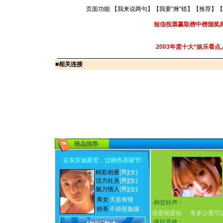
页面功能 【
我来说两句
】【
我要“揪”错
】【
推荐
】【
短信投票赢取榜中榜颁奖
2003年度十大“娱乐看点
■
相关连接
去东京迪斯尼，过桃色圣诞节
!
精彩相册
[男]
[女]
活力社员
[男]
[女]
魅力情人
[男]
[女]
美女
天若有情
·
和弦铃声：
帅哥
不帅照脸踢
很爱很爱你
有多少爱可
·
疯狂音效：